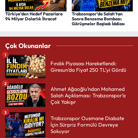
Türkiye’den Hedef Pazarlara
Trabzonspor’da Salah’tan
94 Milyar Dolarlık İhracat
Sonra Benzema Bombası:
Görüşmeler Başladı İddiası
Çok Okunanlar
1
Fındık Piyasası Hareketlendi:
Giresun’da Fiyat 250 TL’yi Gördü
2
Ahmet Ağaoğlu’ndan Mohamed
Salah Açıklaması: Trabzonspor’a
Çok Yakışır
3
Trabzonspor Ousmane Diabate
İçin Sürpriz Formülü Devreye
Sokuyor