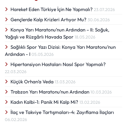
Hareket Eden Türkiye İçin Ne Yapmalı?
23.07.2026
Gençlerde Kalp Krizleri Artıyor Mu?
30.06.2026
Konya Yarı Maratonu’nun Ardından – II: Soğuk,
Yağışlı ve Rüzgârlı Havada Spor
18.05.2026
Sağlıklı Spor Yazı Dizisi: Konya Yarı Maratonu’nun
Ardından - I
05.05.2026
Hipertansiyon Hastaları Nasıl Spor Yapmalı?
22.03.2026
Küçük Orhan’a Veda
13.03.2026
Trabzon Yarı Maratonu’nun Ardından
10.03.2026
Kadın Kalbi-1: Panik Mi Kalp Mi?
13.02.2026
İlaç ve Takviye Tartışmaları-4: Zayıflama İlaçları
06.02.2026