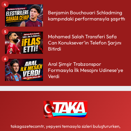
4
Benjamin Bouchouari Schladming
kampındaki performansıyla şaşırttı
5
Mohamed Salah Transferi Safa
Can Konuksever’in Telefon Şarjını
Bitirdi
6
Aral Şimşir Trabzonspor
Formasıyla İlk Mesajını Udinese’ye
Verdi
takagazetecomtr, yepyeni temasıyla sizleri buluştururken,