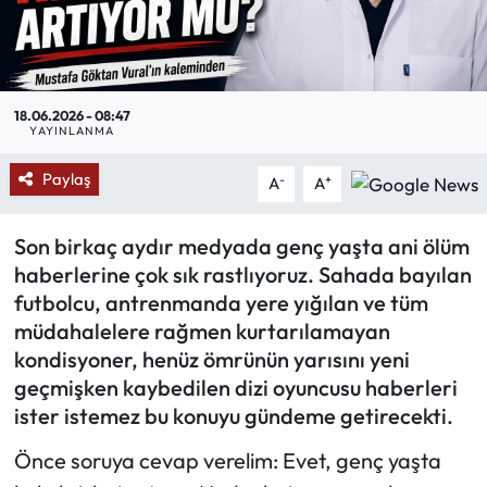
Mektup Galeri
Röportaj
18.06.2026 - 08:47
YAYINLANMA
Manşet
Paylaş
-
+
A
A
Köşe Yazıları
Son birkaç aydır medyada genç yaşta ani ölüm
Karikatür Galeri
haberlerine çok sık rastlıyoruz. Sahada bayılan
futbolcu, antrenmanda yere yığılan ve tüm
BIK
müdahalelere rağmen kurtarılamayan
kondisyoner, henüz ömrünün yarısını yeni
ASTROLOJİ
geçmişken kaybedilen dizi oyuncusu haberleri
ister istemez bu konuyu gündeme getirecekti.
Spor Yazıları
Önce soruya cevap verelim: Evet, genç yaşta
Mektup Galeri