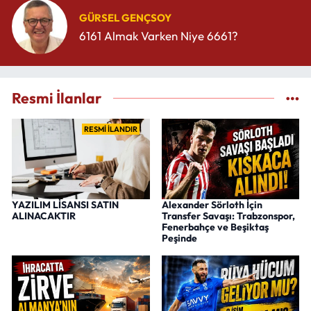
GÜRSEL GENÇSOY
6161 Almak Varken Niye 6661?
Resmi İlanlar
RESMİ İLANDIR
YAZILIM LİSANSI SATIN
Alexander Sörloth İçin
ALINACAKTIR
Transfer Savaşı: Trabzonspor,
Fenerbahçe ve Beşiktaş
Peşinde