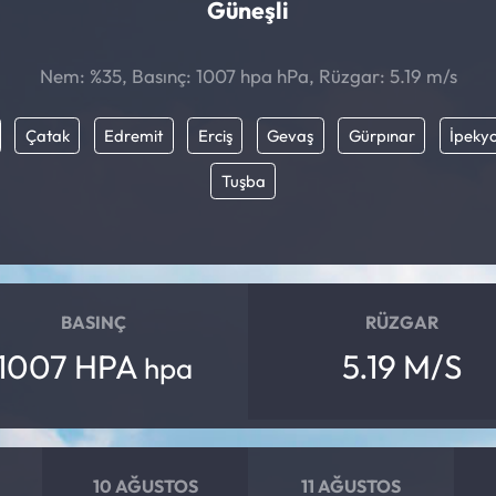
Güneşli
Nem: %35, Basınç: 1007 hpa hPa, Rüzgar: 5.19 m/s
Çatak
Edremit
Erciş
Gevaş
Gürpınar
İpekyo
Tuşba
BASINÇ
RÜZGAR
1007 HPA
5.19 M/S
hpa
10 AĞUSTOS
11 AĞUSTOS