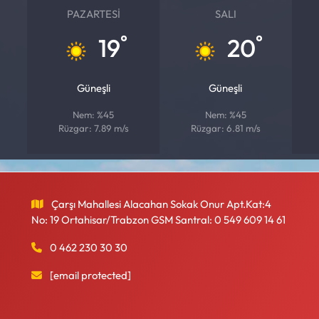
PAZARTESI
SALI
°
°
19
20
Güneşli
Güneşli
Nem: %45
Nem: %45
Rüzgar: 7.89 m/s
Rüzgar: 6.81 m/s
Çarşı Mahallesi Alacahan Sokak Onur Apt.Kat:4
No: 19 Ortahisar/Trabzon GSM Santral: 0 549 609 14 61
0 462 230 30 30
[email protected]