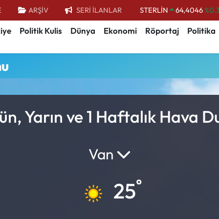
STERLİN
64,4046
%0.
E
ARŞİV
SERİ İLANLAR
GRAM ALTIN
6618.49
%2.
iye
Politik Kulis
Dünya
Ekonomi
Röportaj
Politika
BİST100
13.773
%-
mu
BITCOIN
65.130,04
%1
DOLAR
47,7106
%0.
EURO
55,1652
%0.
n, Yarın ve 1 Haftalık Hava 
Van
°
25