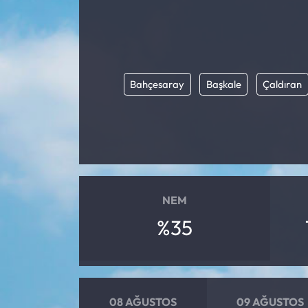
Mektup Galeri
Röportaj
Bahçesaray
Başkale
Çaldıran
Manşet
Köşe Yazıları
Karikatür Galeri
BIK
NEM
%35
ASTROLOJİ
Spor Yazıları
08 AĞUSTOS
09 AĞUSTOS
Mektup Galeri