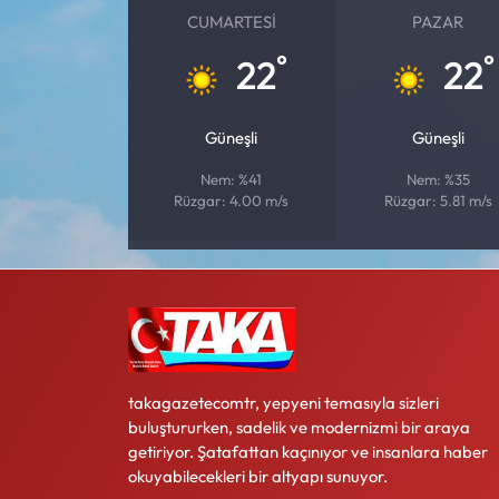
CUMARTESI
PAZAR
Ekonomi
°
°
22
22
Sağlık
Güneşli
Güneşli
Turizm
Nem: %41
Nem: %35
Rüzgar: 4.00 m/s
Rüzgar: 5.81 m/s
Teknoloji
takagazetecomtr, yepyeni temasıyla sizleri
buluştururken, sadelik ve modernizmi bir araya
getiriyor. Şatafattan kaçınıyor ve insanlara haber
okuyabilecekleri bir altyapı sunuyor.