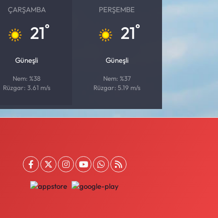
ÇARŞAMBA
PERŞEMBE
°
°
21
21
Güneşli
Güneşli
Nem: %38
Nem: %37
Rüzgar: 3.61 m/s
Rüzgar: 5.19 m/s