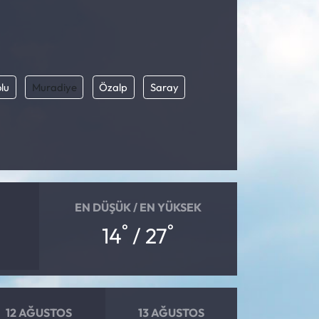
lu
Muradiye
Özalp
Saray
EN DÜŞÜK / EN YÜKSEK
°
°
14
/ 27
12 AĞUSTOS
13 AĞUSTOS