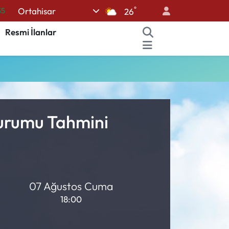
°
35
Ortahisar
26
12
Resmi İlanlar
19
.2
17
27
Durumu Tahmini
07 Ağustos Cuma
18:00