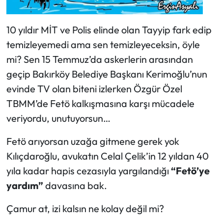
10 yıldır MİT ve Polis elinde olan Tayyip fark edip
temizleyemedi ama sen temizleyeceksin, öyle
mi? Sen 15 Temmuz’da askerlerin arasından
geçip Bakırköy Belediye Başkanı Kerimoğlu’nun
evinde TV olan biteni izlerken Özgür Özel
TBMM’de Fetö kalkışmasına karşı mücadele
veriyordu, unutuyorsun…
Fetö arıyorsan uzağa gitmene gerek yok
Kılıçdaroğlu, avukatın Celal Çelik’in 12 yıldan 40
yıla kadar hapis cezasıyla yargılandığı
“Fetö’ye
yardım”
davasına bak.
Çamur at, izi kalsın ne kolay değil mi?