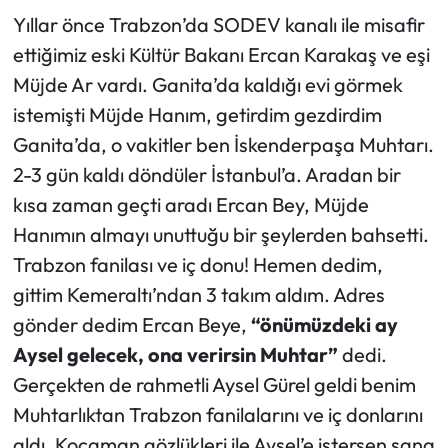
Yıllar önce Trabzon’da SODEV kanalı ile misafir
ettiğimiz eski Kültür Bakanı Ercan Karakaş ve eşi
Müjde Ar vardı. Ganita’da kaldığı evi görmek
istemişti Müjde Hanım, getirdim gezdirdim
Ganita’da, o vakitler ben İskenderpaşa Muhtarı.
2-3 gün kaldı döndüler İstanbul’a. Aradan bir
kısa zaman geçti aradı Ercan Bey, Müjde
Hanımın almayı unuttuğu bir şeylerden bahsetti.
Trabzon fanilası ve iç donu! Hemen dedim,
gittim Kemeraltı’ndan 3 takım aldım. Adres
gönder dedim Ercan Beye,
“önümüzdeki ay
Aysel gelecek, ona verirsin Muhtar”
dedi.
Gerçekten de rahmetli Aysel Gürel geldi benim
Muhtarlıktan Trabzon fanilalarını ve iç donlarını
aldı. Kocaman gözlükleri ile Aysel’e istersen sana