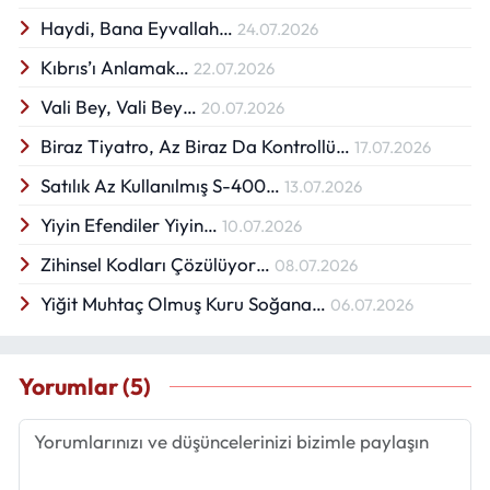
Haydi, Bana Eyvallah…
24.07.2026
Kıbrıs’ı Anlamak…
22.07.2026
Vali Bey, Vali Bey…
20.07.2026
Biraz Tiyatro, Az Biraz Da Kontrollü…
17.07.2026
Satılık Az Kullanılmış S-400…
13.07.2026
Yiyin Efendiler Yiyin…
10.07.2026
Zihinsel Kodları Çözülüyor…
08.07.2026
Yiğit Muhtaç Olmuş Kuru Soğana…
06.07.2026
Yorumlar (5)