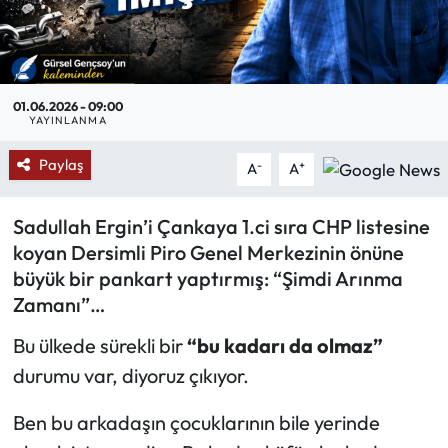
Mektup Galeri
Röportaj
01.06.2026 - 09:00
YAYINLANMA
Manşet
Paylaş
-
+
A
A
Köşe Yazıları
Sadullah Ergin’i Çankaya 1.ci sıra CHP listesine
Karikatür Galeri
koyan Dersimli Piro Genel Merkezinin önüne
büyük bir pankart yaptırmış: “Şimdi Arınma
BIK
Zamanı”…
ASTROLOJİ
Bu ülkede sürekli bir
“bu kadarı da olmaz”
durumu var, diyoruz çıkıyor.
Spor Yazıları
Ben bu arkadaşın çocuklarının bile yerinde
Mektup Galeri