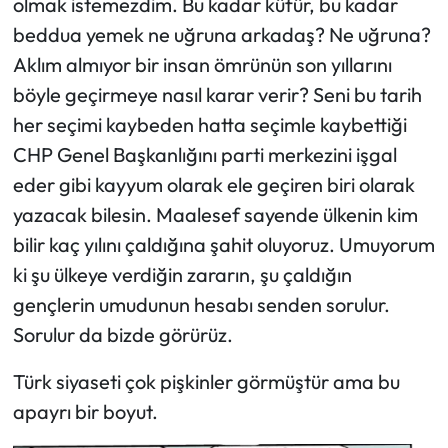
olmak istemezdim. Bu kadar küfür, bu kadar
beddua yemek ne uğruna arkadaş? Ne uğruna?
Ekonomi
Aklım almıyor bir insan ömrünün son yıllarını
böyle geçirmeye nasıl karar verir? Seni bu tarih
Sağlık
her seçimi kaybeden hatta seçimle kaybettiği
Turizm
CHP Genel Başkanlığını parti merkezini işgal
eder gibi kayyum olarak ele geçiren biri olarak
Teknoloji
yazacak bilesin. Maalesef sayende ülkenin kim
bilir kaç yılını çaldığına şahit oluyoruz. Umuyorum
ki şu ülkeye verdiğin zararın, şu çaldığın
gençlerin umudunun hesabı senden sorulur.
Sorulur da bizde görürüz.
Türk siyaseti çok pişkinler görmüştür ama bu
apayrı bir boyut.