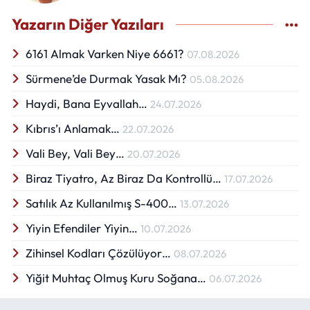
Yazarın Diğer Yazıları
6161 Almak Varken Niye 6661?
07.08.2026
Sürmene’de Durmak Yasak Mı?
05.08.2026
Haydi, Bana Eyvallah…
24.07.2026
Kıbrıs’ı Anlamak…
22.07.2026
Vali Bey, Vali Bey…
20.07.2026
Biraz Tiyatro, Az Biraz Da Kontrollü…
17.07.2026
Satılık Az Kullanılmış S-400…
13.07.2026
Yiyin Efendiler Yiyin…
10.07.2026
Zihinsel Kodları Çözülüyor…
08.07.2026
Yiğit Muhtaç Olmuş Kuru Soğana…
06.07.2026