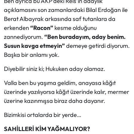
Ben ayrıca bu AKP’deki Reis’in adaylık
açıklamasını son zamanlardaki Bilal Erdoğan ile
Berat Albayrak arkasında saf tutanlara da
erkenden
“Racon”
kesme olduğunu
zannediyorum.
“Ben buradayım, aday benim.
Susun kavga etmeyin”
demeye getirdi diyorum.
Başka bir anlamı yok.
Diyebilir siniz ki; Hukuken aday olamaz.
Valla ben bu yaşıma geldim, anayasa kâğıt
üzerinde yazılıyorsa kâğıt üzerinde kalır, mermer
üzerine kazınmışsa biraz daha dayanır.
Bizimkisi ortalarda bir yerde…
SAHİLLERİ KİM YAĞMALIYOR?