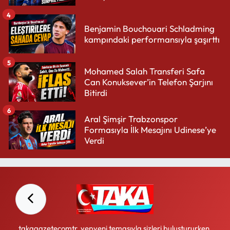
4
Benjamin Bouchouari Schladming
kampındaki performansıyla şaşırttı
5
Mohamed Salah Transferi Safa
Can Konuksever’in Telefon Şarjını
Bitirdi
6
Aral Şimşir Trabzonspor
Formasıyla İlk Mesajını Udinese’ye
Verdi
takagazetecomtr, yepyeni temasıyla sizleri buluştururken,