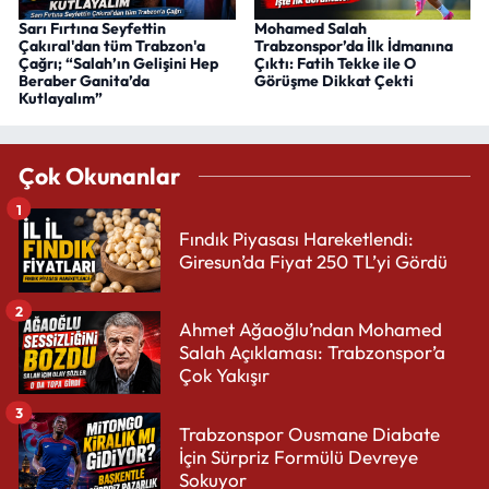
Sarı Fırtına Seyfettin
Mohamed Salah
Çakıral'dan tüm Trabzon'a
Trabzonspor’da İlk İdmanına
Çağrı; “Salah’ın Gelişini Hep
Çıktı: Fatih Tekke ile O
Beraber Ganita’da
Görüşme Dikkat Çekti
Kutlayalım”
Çok Okunanlar
1
Fındık Piyasası Hareketlendi:
Giresun’da Fiyat 250 TL’yi Gördü
2
Ahmet Ağaoğlu’ndan Mohamed
Salah Açıklaması: Trabzonspor’a
Çok Yakışır
3
Trabzonspor Ousmane Diabate
İçin Sürpriz Formülü Devreye
Sokuyor