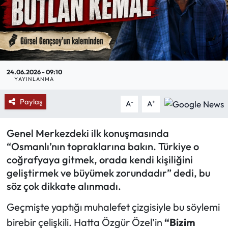
Mektup Galeri
Röportaj
Manşet
24.06.2026 - 09:10
YAYINLANMA
Köşe Yazıları
Paylaş
-
+
A
A
Karikatür Galeri
Genel Merkezdeki ilk konuşmasında
“Osmanlı’nın topraklarına bakın. Türkiye o
BIK
coğrafyaya gitmek, orada kendi kişiliğini
geliştirmek ve büyümek zorundadır” dedi, bu
ASTROLOJİ
söz çok dikkate alınmadı.
Spor Yazıları
Geçmişte yaptığı muhalefet çizgisiyle bu söylemi
birebir çelişkili. Hatta Özgür Özel’in
“Bizim
Mektup Galeri