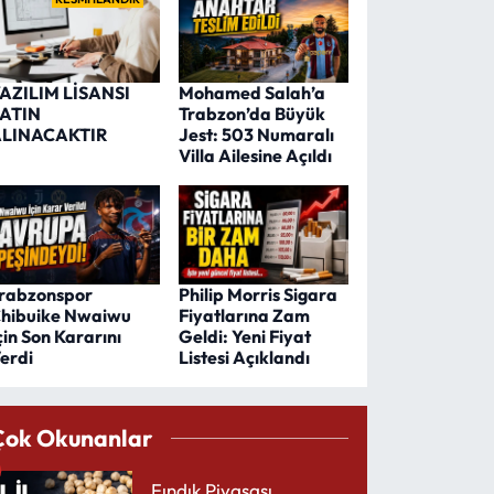
AZILIM LİSANSI
Mohamed Salah’a
ATIN
Trabzon’da Büyük
LINACAKTIR
Jest: 503 Numaralı
Villa Ailesine Açıldı
rabzonspor
Philip Morris Sigara
hibuike Nwaiwu
Fiyatlarına Zam
çin Son Kararını
Geldi: Yeni Fiyat
erdi
Listesi Açıklandı
Çok Okunanlar
Fındık Piyasası