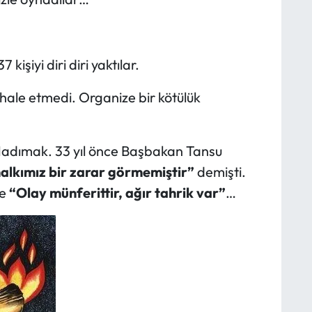
işiyi diri diri yaktılar.
dahale etmedi. Organize bir kötülük
Madımak. 33 yıl önce Başbakan Tansu
halkımız bir zarar görmemiştir”
demişti.
se
“Olay münferittir, ağır tahrik var”
…