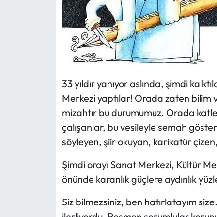
33 yıldır yanıyor aslında, şimdi kalktıl
Merkezi yaptılar! Orada zaten bilim ve 
mizahtır bu durumumuz. Orada katled
çalışanlar, bu vesileyle semah göster
söyleyen, şiir okuyan, karikatür çizen
Şimdi orayı Sanat Merkezi, Kültür Me
önünde karanlık güçlere aydınlık yüzler
Siz bilmezsiniz, ben hatırlatayım siz
ilerliyordu. Resmen sorumlular korunu