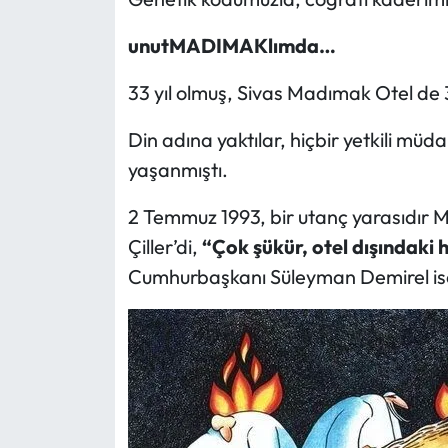
unutMADIMAKlımda…
33 yıl olmuş, Sivas Madımak Otel de 37 k
Din adına yaktılar, hiçbir yetkili mü
yaşanmıştı.
2 Temmuz 1993, bir utanç yarasıdır 
Çiller’di,
“Çok şükür, otel dışındaki 
Cumhurbaşkanı Süleyman Demirel i