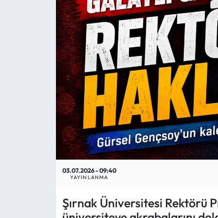
Mektup Galeri
Röportaj
Manşet
Köşe Yazıları
Karikatür Galeri
BIK
ASTROLOJİ
03.07.2026 - 09:40
YAYINLANMA
Spor Yazıları
Şırnak Üniversitesi Rektörü P
üniversiteye akrabalarını dold
Mektup Galeri