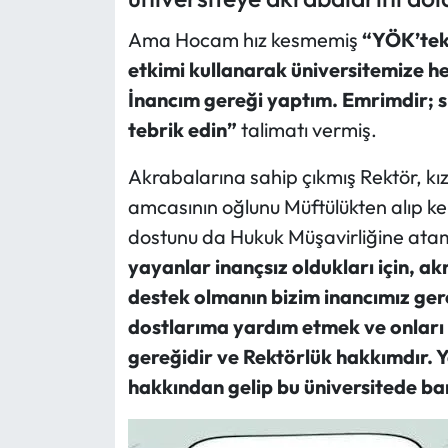
Ama Hocam hız kesmemiş
“YÖK’teki
Ekonomi
etkimi kullanarak üniversitemize he
Sağlık
İnancım gereği yaptım. Emrimdir; si
tebrik edin”
talimatı vermiş.
Turizm
Akrabalarına sahip çıkmış Rektör, kız 
Teknoloji
amcasının oğlunu Müftülükten alıp ke
dostunu da Hukuk Müşavirliğine atam
yayanlar inançsız oldukları için, a
destek olmanın bizim inancımız ger
dostlarıma yardım etmek ve onları 
gereğidir ve Rektörlük hakkımdır. 
hakkından gelip bu üniversitede b