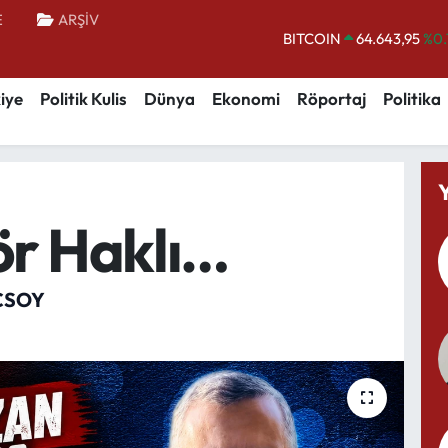
E
ARŞİV
BITCOIN
64.643,95
%0.
DOLAR
47,6006
%0.
iye
Politik Kulis
Dünya
Ekonomi
Röportaj
Politika
EURO
55,0250
%0.
STERLİN
64,2398
%0
GRAM ALTIN
6500.87
%0.
BİST100
13.799
%
ör Haklı…
ÇSOY