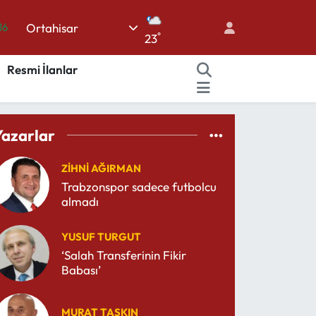
Ortahisar
16
°
23
06
Resmi İlanlar
02
.2
12
Yazarlar
70
ZIHNI AĞIRMAN
Trabzonspor sadece futbolcu
almadı
YUSUF TURGUT
‘Salah Transferinin Fikir
Babası’
MURAT TAŞKIN