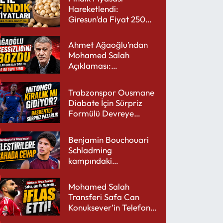
Hareketlendi:
Giresun’da Fiyat 250
TL’yi Gördü
Ahmet Ağaoğlu’ndan
Mohamed Salah
Açıklaması:
Trabzonspor’a Çok
Yakışır
Trabzonspor Ousmane
Diabate İçin Sürpriz
Formülü Devreye
Sokuyor
Benjamin Bouchouari
Schladming
kampındaki
performansıyla şaşırttı
Mohamed Salah
Transferi Safa Can
Konuksever’in Telefon
Şarjını Bitirdi