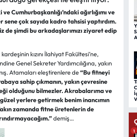
 ve Cumhurbaşkanlığı’ndaki ağırlığımı ve
r sene çok sayıda kadro tahsisi yaptırdım.
Y
z de şimdi bu arkadaşlarımızı ziyaret edip
S
A
kardeşinin kızını İlahiyat Fakültesi’ne,
ndine Genel Sekreter Yardımcılığına, yakın
ış. Atamaları eleştirenlere de
“Bu fitneyi
krabaya sahip çıkmanın, yakın çevresine
T
C
eği olduğunu bilmezler. Akrabalarıma ve
İ
V
güzel yerlere getirmek benim inancımın
Yakın zamanda fitne üretenlerin de
arındırmayacağım.”
demiş…
1