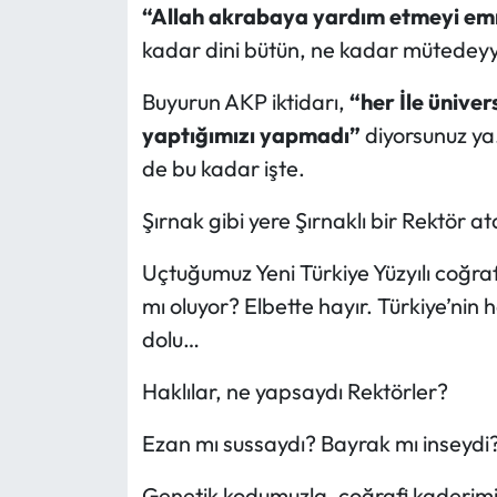
“Allah akrabaya yardım etmeyi em
kadar dini bütün, ne kadar mütedey
Buyurun AKP iktidarı,
“her İle üniver
yaptığımızı yapmadı”
diyorsunuz ya.
de bu kadar işte.
Şırnak gibi yere Şırnaklı bir Rektör a
Uçtuğumuz Yeni Türkiye Yüzyılı coğraf
mı oluyor? Elbette hayır. Türkiye’nin h
dolu…
Haklılar, ne yapsaydı Rektörler?
Ezan mı sussaydı? Bayrak mı inseydi
Genetik kodumuzla, coğrafi kaderimi