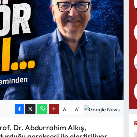
-
+
A
A
rof. Dr. Abdurrahim Alkış,
urduğu gerekçesi ile eleştiriliyor.