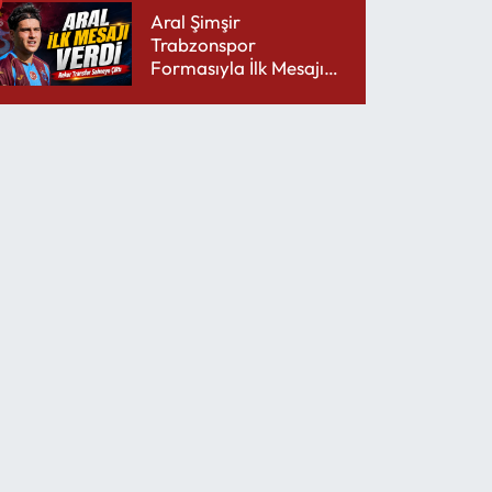
Aral Şimşir
Trabzonspor
Formasıyla İlk Mesajını
Udinese’ye Verdi