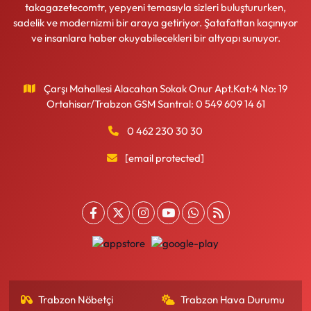
takagazetecomtr, yepyeni temasıyla sizleri buluştururken,
sadelik ve modernizmi bir araya getiriyor. Şatafattan kaçınıyor
ve insanlara haber okuyabilecekleri bir altyapı sunuyor.
Çarşı Mahallesi Alacahan Sokak Onur Apt.Kat:4 No: 19
Ortahisar/Trabzon GSM Santral: 0 549 609 14 61
0 462 230 30 30
[email protected]
Trabzon Nöbetçi
Trabzon Hava Durumu