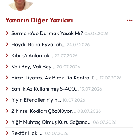
Yazarın Diğer Yazıları
Sürmene’de Durmak Yasak Mı?
05.08.2026
Haydi, Bana Eyvallah…
24.07.2026
Kıbrıs’ı Anlamak…
22.07.2026
Vali Bey, Vali Bey…
20.07.2026
Biraz Tiyatro, Az Biraz Da Kontrollü…
17.07.2026
Satılık Az Kullanılmış S-400…
13.07.2026
Yiyin Efendiler Yiyin…
10.07.2026
Zihinsel Kodları Çözülüyor…
08.07.2026
Yiğit Muhtaç Olmuş Kuru Soğana…
06.07.2026
Rektör Haklı…
03.07.2026