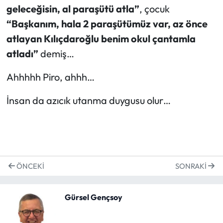
geleceğisin, al paraşütü atla”
, çocuk
“Başkanım, hala 2 paraşütümüz var, az önce
atlayan Kılıçdaroğlu benim okul çantamla
atladı”
demiş…
Ahhhhh Piro, ahhh…
İnsan da azıcık utanma duygusu olur…
ÖNCEKI
SONRAKI
Gürsel Gençsoy