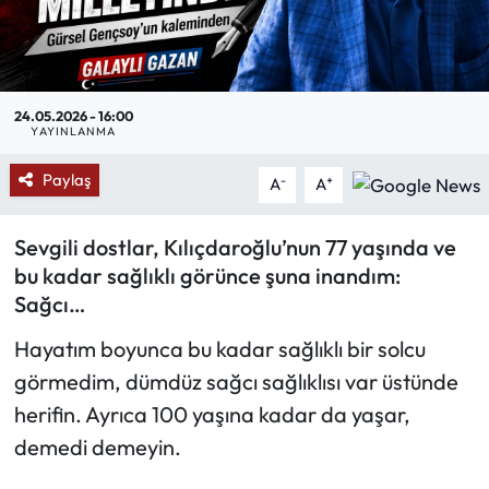
Mektup Galeri
Röportaj
24.05.2026 - 16:00
YAYINLANMA
Manşet
Paylaş
-
+
A
A
Köşe Yazıları
Sevgili dostlar, Kılıçdaroğlu’nun 77 yaşında ve
Karikatür Galeri
bu kadar sağlıklı görünce şuna inandım:
Sağcı…
BIK
Hayatım boyunca bu kadar sağlıklı bir solcu
ASTROLOJİ
görmedim, dümdüz sağcı sağlıklısı var üstünde
herifin. Ayrıca 100 yaşına kadar da yaşar,
Spor Yazıları
demedi demeyin.
Mektup Galeri