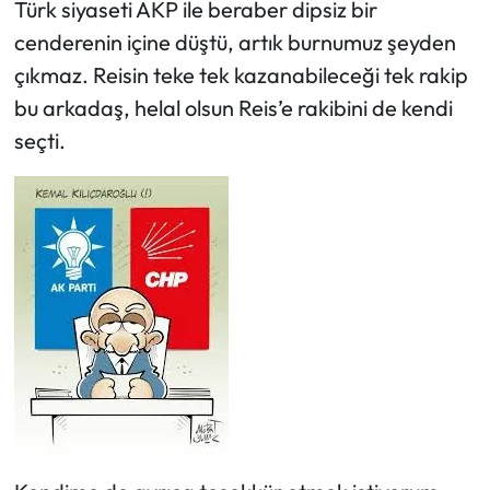
Türk siyaseti AKP ile beraber dipsiz bir
cenderenin içine düştü, artık burnumuz şeyden
Ekonomi
çıkmaz. Reisin teke tek kazanabileceği tek rakip
bu arkadaş, helal olsun Reis’e rakibini de kendi
Sağlık
seçti.
Turizm
Teknoloji