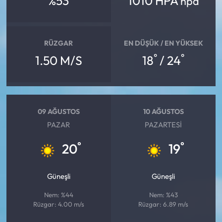
%53
1010 HPA
hpa
RÜZGAR
EN DÜŞÜK / EN YÜKSEK
°
°
1.50 M/S
18
/ 24
09 AĞUSTOS
10 AĞUSTOS
PAZAR
PAZARTESI
°
°
20
19
Güneşli
Güneşli
Nem: %44
Nem: %43
Rüzgar: 4.00 m/s
Rüzgar: 6.89 m/s