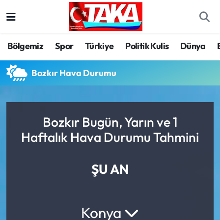
Bölgemiz
Trabzon Nöbetçi Eczaneler
Bölgemiz
Spor
Türkiye
Politik Kulis
Dünya
Spor
Trabzon Hava Durumu
Bozkır Hava Durumu
Türkiye
Trabzon Trafik Yoğunluk Haritası
Kültür/Sanat
Süper Lig Puan Durumu ve Fikstür
Bozkır Bugün, Yarın ve 1
Haftalık Hava Durumu Tahmini
Politika
Tüm Manşetler
Politik Kulis
Son Dakika Haberleri
ŞU AN
Dünya
Haber Arşivi
Konya
Magazin