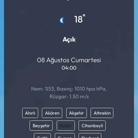
Mektup Galeri
°
18
Röportaj
Açık
Manşet
Köşe Yazıları
08 Ağustos Cumartesi
04:00
Karikatür Galeri
Nem: %53, Basınç: 1010 hpa hPa,
BIK
Rüzgar: 1.50 m/s
ASTROLOJİ
Ahırlı
Akören
Akşehir
Altınekin
Spor Yazıları
Beyşehir
Bozkır
Cihanbeyli
Mektup Galeri