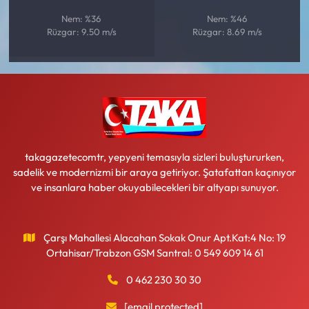
Nem: %36
Nem: %46
Rüzgar: 9.50 m/s
Rüzgar: 8.69 m/s
takagazetecomtr, yepyeni temasıyla sizleri buluştururken,
sadelik ve modernizmi bir araya getiriyor. Şatafattan kaçınıyor
ve insanlara haber okuyabilecekleri bir altyapı sunuyor.
Çarşı Mahallesi Alacahan Sokak Onur Apt.Kat:4 No: 19
Ortahisar/Trabzon GSM Santral: 0 549 609 14 61
0 462 230 30 30
[email protected]