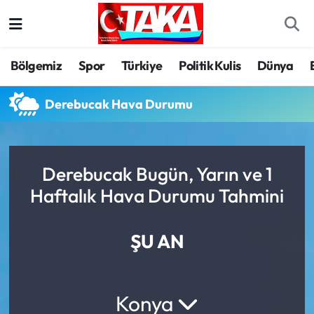
Bölgemiz
Trabzon Nöbetçi Eczaneler
Bölgemiz
Spor
Türkiye
Politik Kulis
Dünya
Spor
Trabzon Hava Durumu
Derebucak Hava Durumu
Türkiye
Trabzon Trafik Yoğunluk Haritası
Kültür/Sanat
Süper Lig Puan Durumu ve Fikstür
Derebucak Bugün, Yarın ve 1
Haftalık Hava Durumu Tahmini
Politika
Tüm Manşetler
Politik Kulis
Son Dakika Haberleri
ŞU AN
Dünya
Haber Arşivi
Konya
Magazin