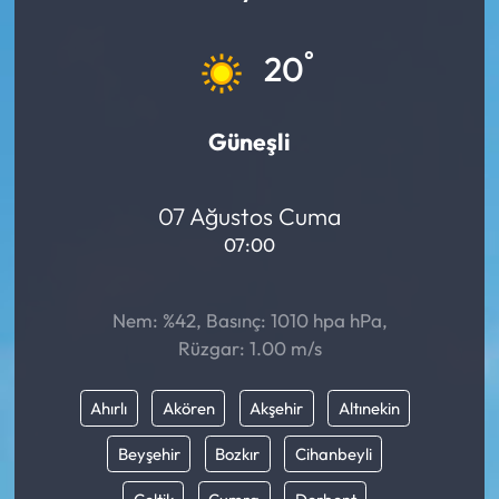
Mektup Galeri
°
20
Röportaj
Güneşli
Manşet
Köşe Yazıları
07 Ağustos Cuma
07:00
Karikatür Galeri
Nem: %42, Basınç: 1010 hpa hPa,
BIK
Rüzgar: 1.00 m/s
ASTROLOJİ
Ahırlı
Akören
Akşehir
Altınekin
Spor Yazıları
Beyşehir
Bozkır
Cihanbeyli
Mektup Galeri