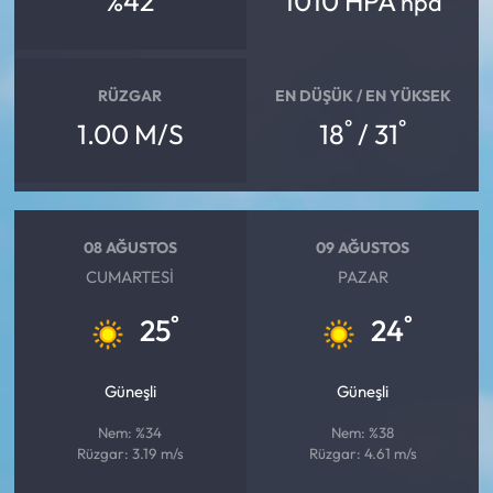
%42
1010 HPA
hpa
RÜZGAR
EN DÜŞÜK / EN YÜKSEK
°
°
1.00 M/S
18
/ 31
08 AĞUSTOS
09 AĞUSTOS
CUMARTESI
PAZAR
°
°
25
24
Güneşli
Güneşli
Nem: %34
Nem: %38
Rüzgar: 3.19 m/s
Rüzgar: 4.61 m/s