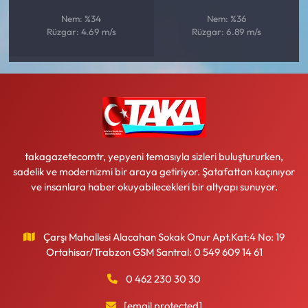
Nem: %34
Nem: %36
Rüzgar: 4.69 m/s
Rüzgar: 6.89 m/s
takagazetecomtr, yepyeni temasıyla sizleri buluştururken,
sadelik ve modernizmi bir araya getiriyor. Şatafattan kaçınıyor
ve insanlara haber okuyabilecekleri bir altyapı sunuyor.
Çarşı Mahallesi Alacahan Sokak Onur Apt.Kat:4 No: 19
Ortahisar/Trabzon GSM Santral: 0 549 609 14 61
0 462 230 30 30
[email protected]