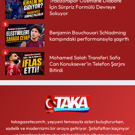
Trabzonspor Ousmane Diabate
İçin Sürpriz Formülü Devreye
Sokuyor
5
Benjamin Bouchouari Schladming
kampındaki performansıyla şaşırttı
6
Mohamed Salah Transferi Safa
Can Konuksever’in Telefon Şarjını
Bitirdi
takagazetecomtr, yepyeni temasıyla sizleri buluştururken,
sadelik ve modernizmi bir araya getiriyor. Şatafattan kaçınıyor
ve insanlara haber okuyabilecekleri bir altyapı sunuyor.