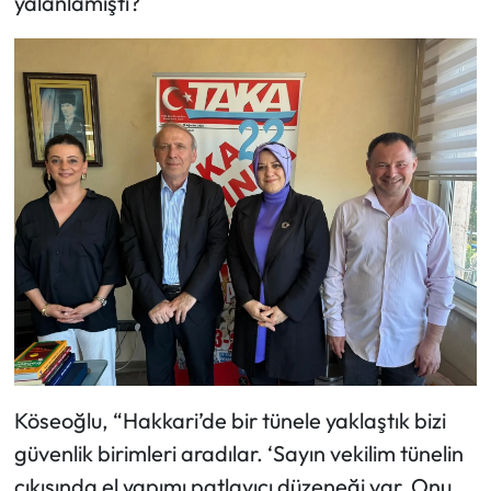
yalanlamıştı?
Köseoğlu, “Hakkari’de bir tünele yaklaştık bizi
güvenlik birimleri aradılar. ‘Sayın vekilim tünelin
çıkışında el yapımı patlayıcı düzeneği var. Onu