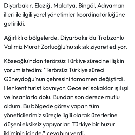
Diyarbakır, Elazığ, Malatya, Bingöl, Adıyaman
illeri ile ilgili yerel yönetimler koordinatörlüğüne
Ekonomi
getirildi.
Sağlık
Ağırlıklı o bölgelerde. Diyarbakır’da Trabzonlu
Turizm
Valimiz Murat Zorluoğlu’nu sık sık ziyaret ediyor.
Teknoloji
Köseoğlu’ndan terörsüz Türkiye sürecine ilişkin
yorum istedim: ‘Terörsüz Türkiye süreci
Güneydoğu’nun çehresini tamamen değiştirdi.
Her kent turist kaynıyor. Geceleri sokaklar ışıl ışıl
ve insanlarla dolu. Bundan son derece mutlu
oldum. Bu bölgede görev yapan tüm
yöneticilerimiz süreçle ilgili olarak üzerlerine
düşeni eksiksiz yapıyorlar. Türkiye bir huzur
ikliminin içinde.” cevabını verdi.