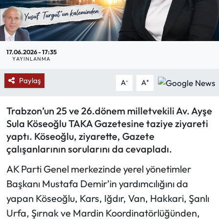
Mektup Galeri
Röportaj
17.06.2026 - 17:35
YAYINLANMA
Manşet
Paylaş
-
+
A
A
Köşe Yazıları
Trabzon’un 25 ve 26.dönem milletvekili Av. Ayşe
Karikatür Galeri
Sula Köseoğlu TAKA Gazetesine taziye ziyareti
yaptı. Köseoğlu, ziyarette, Gazete
BIK
çalışanlarının sorularını da cevapladı.
ASTROLOJİ
AK Parti Genel merkezinde yerel yönetimler
Başkanı Mustafa Demir’in yardımcılığını da
Spor Yazıları
yapan Köseoğlu, Kars, Iğdır, Van, Hakkari, Şanlı
Urfa, Şırnak ve Mardin Koordinatörlüğünden,
Mektup Galeri