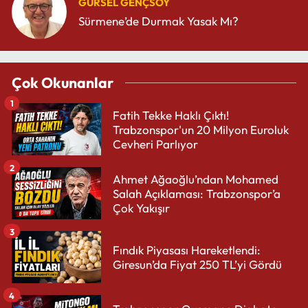
GÜRSEL GENÇSOY
Sürmene’de Durmak Yasak Mı?
Çok Okunanlar
1
Fatih Tekke Haklı Çıktı!
Trabzonspor'un 20 Milyon Euroluk
Cevheri Parlıyor
2
Ahmet Ağaoğlu’ndan Mohamed
Salah Açıklaması: Trabzonspor’a
Çok Yakışır
3
Fındık Piyasası Hareketlendi:
Giresun’da Fiyat 250 TL’yi Gördü
4