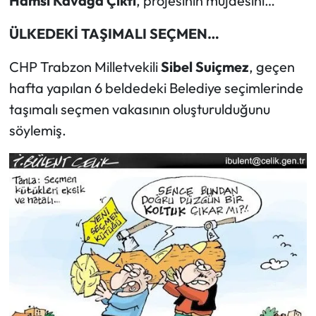
Hamsi Kavağa Çıktı
, projesinin müjdesini…
ÜLKEDEKİ TAŞIMALI SEÇMEN…
CHP Trabzon Milletvekili
Sibel Suiçmez
, geçen
hafta yapılan 6 beldedeki Belediye seçimlerinde
taşımalı seçmen vakasının oluşturulduğunu
söylemiş.