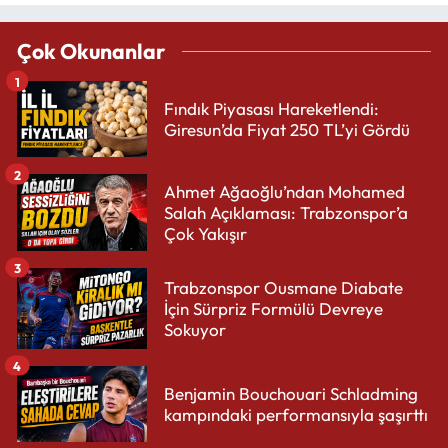
Çok Okunanlar
1
Fındık Piyasası Hareketlendi:
Giresun’da Fiyat 250 TL’yi Gördü
2
Ahmet Ağaoğlu’ndan Mohamed
Salah Açıklaması: Trabzonspor’a
Çok Yakışır
3
Trabzonspor Ousmane Diabate
İçin Sürpriz Formülü Devreye
Sokuyor
4
Benjamin Bouchouari Schladming
kampındaki performansıyla şaşırttı