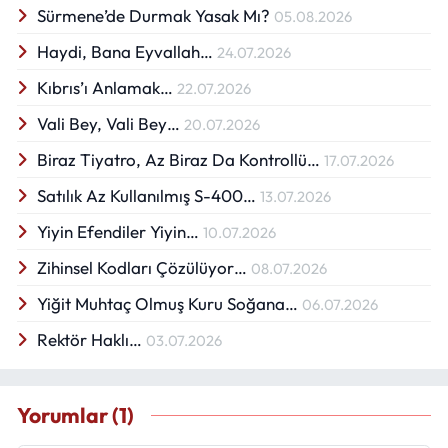
Sürmene’de Durmak Yasak Mı?
05.08.2026
Haydi, Bana Eyvallah…
24.07.2026
Kıbrıs’ı Anlamak…
22.07.2026
Vali Bey, Vali Bey…
20.07.2026
Biraz Tiyatro, Az Biraz Da Kontrollü…
17.07.2026
Satılık Az Kullanılmış S-400…
13.07.2026
Yiyin Efendiler Yiyin…
10.07.2026
Zihinsel Kodları Çözülüyor…
08.07.2026
Yiğit Muhtaç Olmuş Kuru Soğana…
06.07.2026
Rektör Haklı…
03.07.2026
Yorumlar (1)