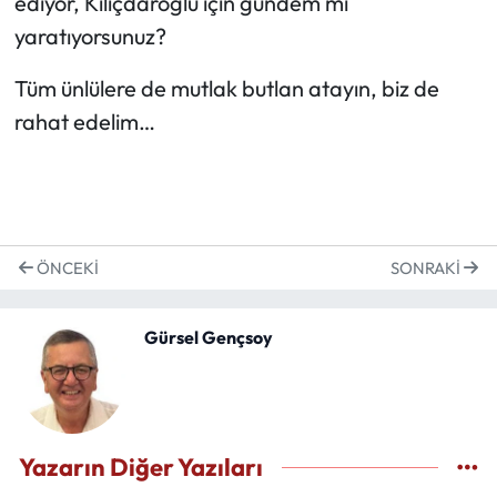
ediyor, Kılıçdaroğlu için gündem mi
yaratıyorsunuz?
Tüm ünlülere de mutlak butlan atayın, biz de
rahat edelim…
ÖNCEKI
SONRAKI
Gürsel Gençsoy
Yazarın Diğer Yazıları