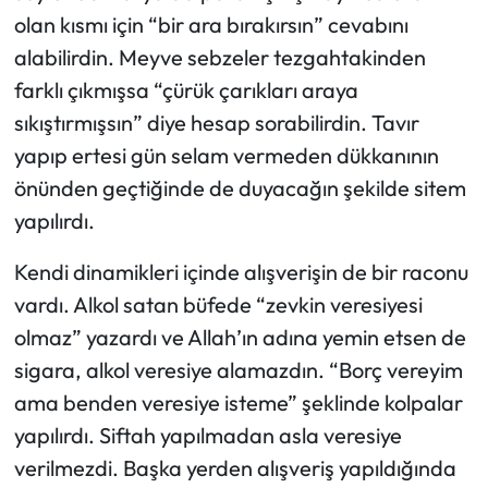
olan kısmı için “bir ara bırakırsın” cevabını
Ekonomi
alabilirdin. Meyve sebzeler tezgahtakinden
farklı çıkmışsa “çürük çarıkları araya
Sağlık
sıkıştırmışsın” diye hesap sorabilirdin. Tavır
yapıp ertesi gün selam vermeden dükkanının
Turizm
önünden geçtiğinde de duyacağın şekilde sitem
Teknoloji
yapılırdı.
Kendi dinamikleri içinde alışverişin de bir raconu
vardı. Alkol satan büfede “zevkin veresiyesi
olmaz” yazardı ve Allah’ın adına yemin etsen de
sigara, alkol veresiye alamazdın. “Borç vereyim
ama benden veresiye isteme” şeklinde kolpalar
yapılırdı. Siftah yapılmadan asla veresiye
verilmezdi. Başka yerden alışveriş yapıldığında