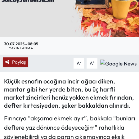
Mektup Galeri
Röportaj
Manşet
30.07.2025 - 08:05
YAYINLANMA
Köşe Yazıları
Paylaş
-
+
A
A
Karikatür Galeri
Küçük esnafın ocağına incir ağacı diken,
mantar gibi her yerde biten, bu üç harfli
BIK
market zincirleri henüz yokken ekmek fırından,
defter kırtasiyeden, şeker bakkaldan alınırdı.
ASTROLOJİ
Fırıncıya “akşama ekmek ayır”, bakkala “bunları
Spor Yazıları
deftere yaz dönünce ödeyeceğim” rahatlıkla
söylenebilirdi ya da paran çıkışmayınca eksik
Mektup Galeri