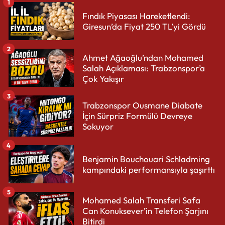
1
Fındık Piyasası Hareketlendi:
Giresun’da Fiyat 250 TL’yi Gördü
2
Ahmet Ağaoğlu’ndan Mohamed
Salah Açıklaması: Trabzonspor’a
Çok Yakışır
3
Trabzonspor Ousmane Diabate
İçin Sürpriz Formülü Devreye
Sokuyor
4
Benjamin Bouchouari Schladming
kampındaki performansıyla şaşırttı
5
Mohamed Salah Transferi Safa
Can Konuksever’in Telefon Şarjını
Bitirdi