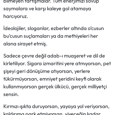
bilmeyen tartışmalar. Tüm enerjimizi sövüp
saymalara ve karşı kaleye gol atamaya
harcıyoruz.
İdeolojiler, sloganlar, ezberler altında o’cusun
bu’cusun suçlamaları ya da methiyeleri her
alana sirayet etmiş.
Sadece çevre değil adab-ı muaşeret ve dil de
kirletiliyor. Sigara izmaritini yere atmıyorsan, pet
şişeyi geri dönüşüme atıyorsan, yerlere
tükürmüyorsan, emniyet şeridini keyfi olarak
kullanmıyorsan gerçek ülkücü, gerçek milliyetçi
sensin.
Kırmızı ışıkta duruyorsan, yayaya yol veriyorsan,
kaldırıma park etmiyorsan, yiyeceğin kadar