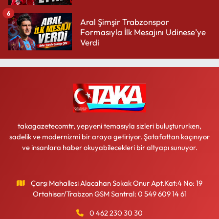
6
Aral Şimşir Trabzonspor
Formasıyla İlk Mesajını Udinese’ye
Verdi
takagazetecomtr, yepyeni temasıyla sizleri buluştururken,
sadelik ve modernizmi bir araya getiriyor. Şatafattan kaçınıyor
ve insanlara haber okuyabilecekleri bir altyapı sunuyor.
Çarşı Mahallesi Alacahan Sokak Onur Apt.Kat:4 No: 19
Ortahisar/Trabzon GSM Santral: 0 549 609 14 61
0 462 230 30 30