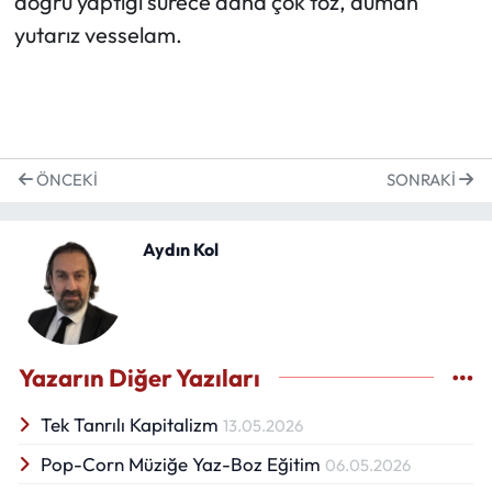
doğru yaptığı sürece daha çok toz, duman
yutarız vesselam.
ÖNCEKI
SONRAKI
Aydın Kol
Yazarın Diğer Yazıları
Tek Tanrılı Kapitalizm
13.05.2026
Pop-Corn Müziğe Yaz-Boz Eğitim
06.05.2026