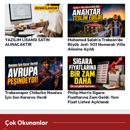
RESMİ İLANDIR
YAZILIM LİSANSI SATIN
Mohamed Salah’a Trabzon’da
ALINACAKTIR
Büyük Jest: 503 Numaralı Villa
Ailesine Açıldı
Trabzonspor Chibuike Nwaiwu
Philip Morris Sigara
İçin Son Kararını Verdi
Fiyatlarına Zam Geldi: Yeni
Fiyat Listesi Açıklandı
Çok Okunanlar