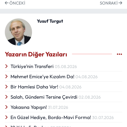
ÖNCEKI
SONRAKI
Yusuf Turgut
Yazarın Diğer Yazıları
Türkiye’nin Transferi
05.08.2026
Mehmet Emice’ye Kızalım Da!
04.08.2026
Bir Hamlesi Daha Var!
04.08.2026
Salah, Gündemi Tersine Çevirdi
02.08.2026
Yakasına Yapışın!
31.07.2026
En Güzel Hediye, Bordo-Mavi Forma!
30.07.2026