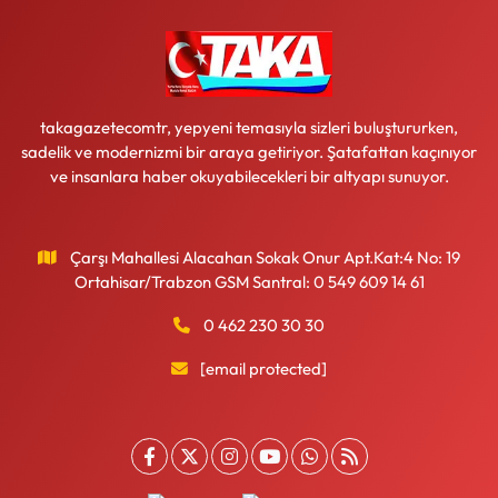
takagazetecomtr, yepyeni temasıyla sizleri buluştururken,
sadelik ve modernizmi bir araya getiriyor. Şatafattan kaçınıyor
ve insanlara haber okuyabilecekleri bir altyapı sunuyor.
Çarşı Mahallesi Alacahan Sokak Onur Apt.Kat:4 No: 19
Ortahisar/Trabzon GSM Santral: 0 549 609 14 61
0 462 230 30 30
[email protected]