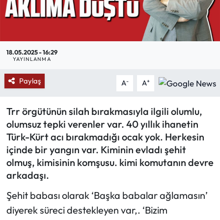
Mektup Galeri
Röportaj
18.05.2025 - 16:29
YAYINLANMA
Manşet
Paylaş
-
+
A
A
Köşe Yazıları
Trr örgütünün silah bırakmasıyla ilgili olumlu,
Karikatür Galeri
olumsuz tepki verenler var. 40 yıllık ihanetin
Türk-Kürt acı bırakmadığı ocak yok. Herkesin
BIK
içinde bir yangın var. Kiminin evladı şehit
olmuş, kimisinin komşusu. kimi komutanın devre
ASTROLOJİ
arkadaşı.
Spor Yazıları
Şehit babası olarak ‘Başka babalar ağlamasın’
diyerek süreci destekleyen var,. ‘Bizim
Mektup Galeri