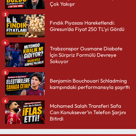
Çok Yakışır
3
Fındık Piyasası Hareketlendi:
Giresun’da Fiyat 250 TL’yi Gördü
4
Trabzonspor Ousmane Diabate
İçin Sürpriz Formülü Devreye
Sokuyor
5
Benjamin Bouchouari Schladming
kampındaki performansıyla şaşırttı
6
Mohamed Salah Transferi Safa
Can Konuksever’in Telefon Şarjını
Bitirdi