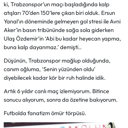
ki, Trabzonspor’un maçı başladığında kalp
atışları 70’den 150’lere çıkan biri olduk. Ersun
Ekonomi
Yanal’ın döneminde gelmeyen gol stresi ile Avni
Sağlık
Aker’in basın tribününde sağa sola giderken
Ulaş Özdemir’in ‘Abi bu kadar heyecan yapma,
Turizm
buna kalp dayanmaz.’ demişti..
Teknoloji
Düşünün, Trabzonspor mağlup olduğunda,
canım oğluma, ‘Senin yüzünden oldu’
diyebilecek kadar kör bir ruh halinde idik.
Artık 6 yıldır canlı maç izlemiyorum. Bitince
sonucu alıyorum, sonra da özetine bakıyorum.
Futbolda fanatizm ömür törpüsü.