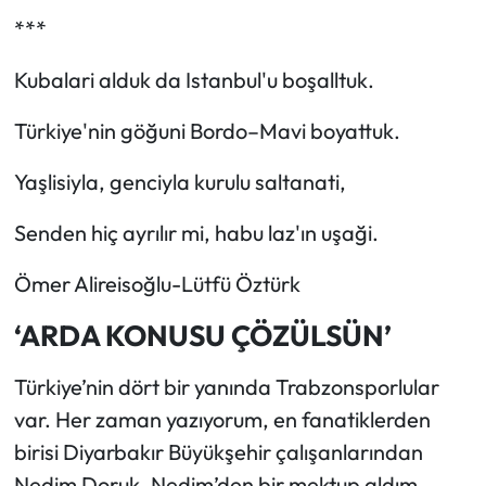
***
Kubalari alduk da Istanbul'u boşalltuk.
Türkiye'nin göğuni Bordo–Mavi boyattuk.
Yaşlisiyla, genciyla kurulu saltanati,
Senden hiç ayrılır mi, habu laz'ın uşaği.
Ömer Alireisoğlu-Lütfü Öztürk
‘ARDA KONUSU ÇÖZÜLSÜN’
Türkiye’nin dört bir yanında Trabzonsporlular
var. Her zaman yazıyorum, en fanatiklerden
birisi Diyarbakır Büyükşehir çalışanlarından
Nedim Doruk. Nedim’den bir mektup aldım