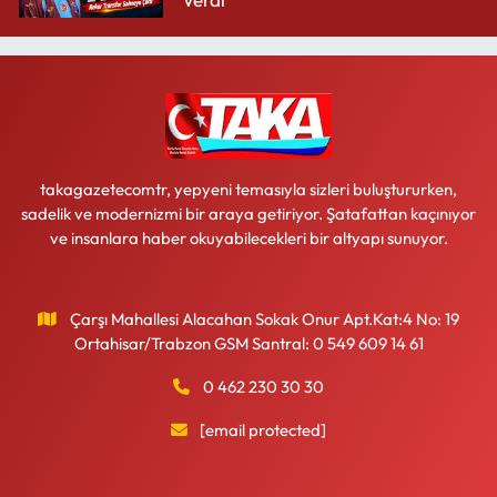
takagazetecomtr, yepyeni temasıyla sizleri buluştururken,
sadelik ve modernizmi bir araya getiriyor. Şatafattan kaçınıyor
ve insanlara haber okuyabilecekleri bir altyapı sunuyor.
Çarşı Mahallesi Alacahan Sokak Onur Apt.Kat:4 No: 19
Ortahisar/Trabzon GSM Santral: 0 549 609 14 61
0 462 230 30 30
[email protected]