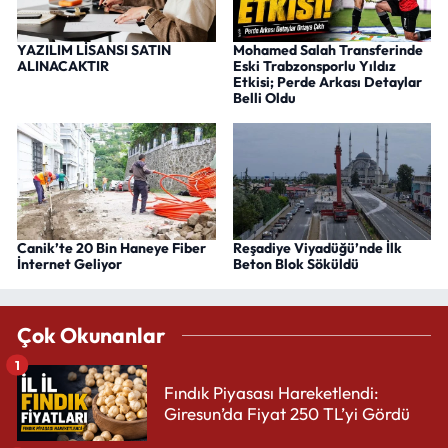
YAZILIM LİSANSI SATIN
Mohamed Salah Transferinde
ALINACAKTIR
Eski Trabzonsporlu Yıldız
Etkisi; Perde Arkası Detaylar
Belli Oldu
Canik’te 20 Bin Haneye Fiber
Reşadiye Viyadüğü’nde İlk
İnternet Geliyor
Beton Blok Söküldü
Çok Okunanlar
1
Fındık Piyasası Hareketlendi:
Giresun’da Fiyat 250 TL’yi Gördü