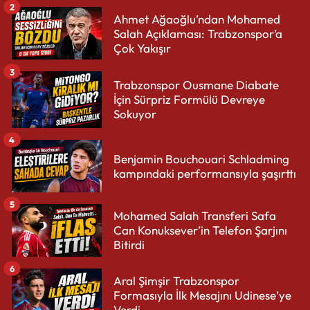
2
Ahmet Ağaoğlu’ndan Mohamed
Salah Açıklaması: Trabzonspor’a
Çok Yakışır
3
Trabzonspor Ousmane Diabate
İçin Sürpriz Formülü Devreye
Sokuyor
4
Benjamin Bouchouari Schladming
kampındaki performansıyla şaşırttı
5
Mohamed Salah Transferi Safa
Can Konuksever’in Telefon Şarjını
Bitirdi
6
Aral Şimşir Trabzonspor
Formasıyla İlk Mesajını Udinese’ye
Verdi