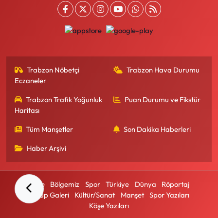
Trabzon Nöbetçi
Trabzon Hava Durumu
Eczaneler
Trabzon Trafik Yoğunluk
Puan Durumu ve Fikstür
Haritası
Tüm Manşetler
Son Dakika Haberleri
Haber Arşivi
Künye
Bölgemiz
Spor
Türkiye
Dünya
Röportaj
Mektup Galeri
Kültür/Sanat
Manşet
Spor Yazıları
Köşe Yazıları