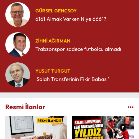
GÜRSEL GENÇSOY
6161 Almak Varken Niye 6661?
ZIHNI AĞIRMAN
Trabzonspor sadece futbolcu almadı
YUSUF TURGUT
‘Salah Transferinin Fikir Babası’
Resmi İlanlar
RESMİ İLANDIR