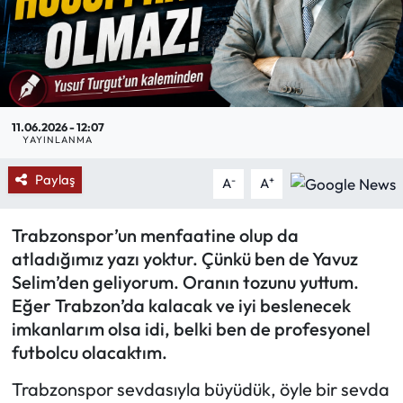
Mektup Galeri
Röportaj
Manşet
11.06.2026 - 12:07
YAYINLANMA
Köşe Yazıları
Paylaş
-
+
A
A
Karikatür Galeri
Trabzonspor’un menfaatine olup da
atladığımız yazı yoktur. Çünkü ben de Yavuz
BIK
Selim’den geliyorum. Oranın tozunu yuttum.
Eğer Trabzon’da kalacak ve iyi beslenecek
ASTROLOJİ
imkanlarım olsa idi, belki ben de profesyonel
futbolcu olacaktım.
Spor Yazıları
Trabzonspor sevdasıyla büyüdük, öyle bir sevda
Mektup Galeri