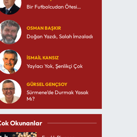
Bir Futbolcudan Ötesi…
OSMAN BAŞKIR
Doğan Yazdı, Salah İmzaladı
İSMAIL KANSIZ
Yaylacı Yok, Şenlikçi Çok
GÜRSEL GENÇSOY
Sürmene’de Durmak Yasak
Mı?
Çok Okunanlar