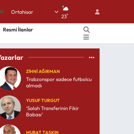
Ortahisar
16
°
23
06
Resmi İlanlar
02
.2
12
Yazarlar
70
ZIHNI AĞIRMAN
Trabzonspor sadece futbolcu
almadı
YUSUF TURGUT
‘Salah Transferinin Fikir
Babası’
MURAT TAŞKIN