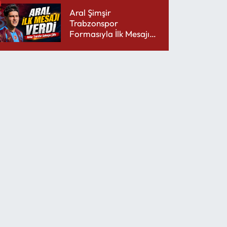
Aral Şimşir
Trabzonspor
Formasıyla İlk Mesajını
Udinese’ye Verdi