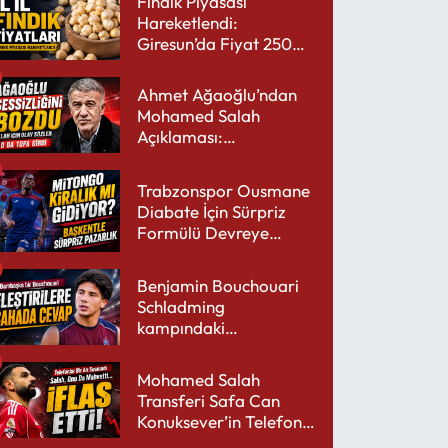
Fındık Piyasası
Hareketlendi:
Giresun’da Fiyat 250
TL’yi Gördü
Ahmet Ağaoğlu’ndan
Mohamed Salah
Açıklaması:
Trabzonspor’a Çok
Yakışır
Trabzonspor Ousmane
Diabate İçin Sürpriz
Formülü Devreye
Sokuyor
Benjamin Bouchouari
Schladming
kampındaki
performansıyla şaşırttı
Mohamed Salah
Transferi Safa Can
Konuksever’in Telefon
Şarjını Bitirdi