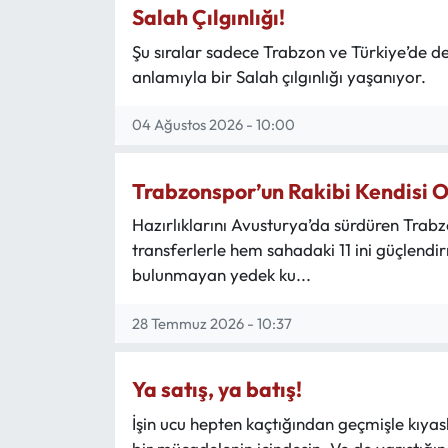
Salah Çılgınlığı!
Mektup Galeri
Şu sıralar sadece Trabzon ve Türkiye’de 
anlamıyla bir Salah çılgınlığı yaşanıyor.
Röportaj
04 Ağustos 2026 - 10:00
Manşet
Trabzonspor’un Rakibi Kendisi O
Köşe Yazıları
Hazırlıklarını Avusturya’da sürdüren Trab
Karikatür Galeri
transferlerle hem sahadaki 11 ini güçlend
bulunmayan yedek ku...
BIK
28 Temmuz 2026 - 10:37
ASTROLOJİ
Ya satış, ya batış!
Spor Yazıları
İşin ucu hepten kaçtığından geçmişle kıy
Mektup Galeri