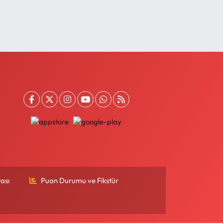
ası
Puan Durumu ve Fikstür