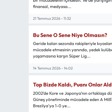
bir mücadelenin içindesin. Ve de yarıştığı
finansal, medyasa...
Ekonomi
21 Temmuz 2026 - 11:32
Sağlık
Bu Sene O Sene Niye Olmasın?
Turizm
Geride kalan sezonda rakipleriyle kıyasl
mücadele etmesinin yanında, yedek kulübes
Teknoloji
yaşamasına karşın Süper Lig...
14 Temmuz 2026 - 14:02
Top Bizde Kaldı, Puanı Onlar Ald
2002’de Kore ve Japonya’nın ortaklaşa düz
Güneş yönetiminde mücadele eden A Millî T
Brezilya’ya 1-0 ye...