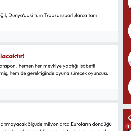
değil, Dünya’daki tüm Trabzonsporlularca tam
lacaktır!
zonspor , hemen her mevkiye yaptığı isabetli
irmiş, hem de gerektiğinde oyuna sürecek oyuncusu
aslanmayacak ölçüde milyonlarca Euroların döndüğü
1