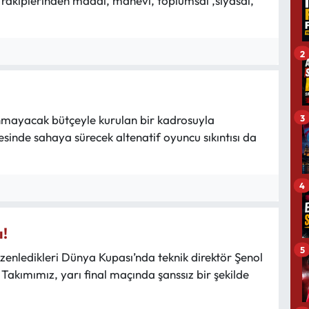
n rakiplerinden maddi, manevi, toplumsal ,siyasal,
2
3
anmayacak bütçeyle kurulan bir kadrosuyla
inde sahaya sürecek altenatif oyuncu sıkıntısı da
4
ı!
5
enledikleri Dünya Kupası’nda teknik direktör Şenol
akımımız, yarı final maçında şanssız bir şekilde