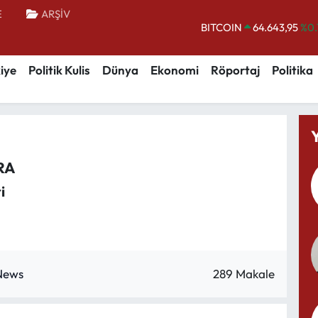
E
ARŞİV
BITCOIN
64.643,95
%0.
DOLAR
47,6006
%0.
iye
Politik Kulis
Dünya
Ekonomi
Röportaj
Politika
EURO
55,0250
%0.
STERLİN
64,2398
%0
GRAM ALTIN
6500.87
%0.
BİST100
13.799
%
RA
i
289 Makale