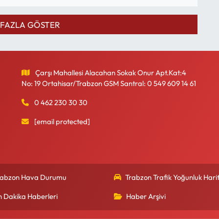
FAZLA GÖSTER
Çarşı Mahallesi Alacahan Sokak Onur Apt.Kat:4
No: 19 Ortahisar/Trabzon GSM Santral: 0 549 609 14 61
0 462 230 30 30
[email protected]
rabzon Hava Durumu
Trabzon Trafik Yoğunluk Harit
n Dakika Haberleri
Haber Arşivi