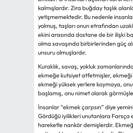
kalmışlardır. Zira buğday taşlık alan
yetişmemektedir. Bu nedenle insanlar 
yolmuş, taşları onun etrafından uzak
ekini arasında dostane de bir ilişki ba
olma savaşında birbirlerinden güç al
unsuru olmuşlardır.
Kuraklık, savaş, yokluk zamanlarınd
ekmeğe kutsiyet atfetmişler, ekmeği 
ekmeği yüksek yerlere koymaya, onu 
başlamış, onu nimet olarak görmüşler
İnsanlar “ekmek çarpsın” diye yeminl
Gördüğü iyilikleri unutanlara Farsç
hareketle nankör demişlerdir. Ekmeğin