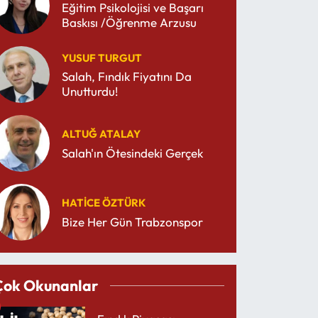
Eğitim Psikolojisi ve Başarı
Baskısı /Öğrenme Arzusu
YUSUF TURGUT
Salah, Fındık Fiyatını Da
Unutturdu!
ALTUĞ ATALAY
Salah'ın Ötesindeki Gerçek
HATICE ÖZTÜRK
Bize Her Gün Trabzonspor
Çok Okunanlar