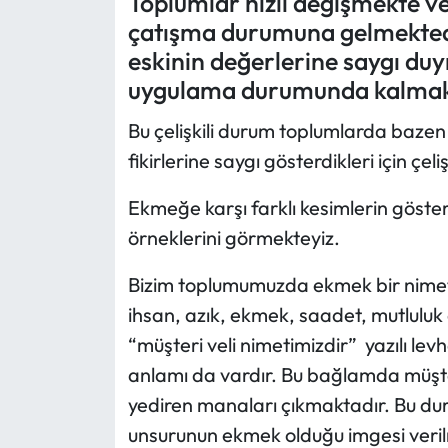
Toplumlar hızlı değişmekte ve
çatışma durumuna gelmektedir
Mektup Galeri
eskinin değerlerine saygı duy
uygulama durumunda kalmak
Röportaj
Bu çelişkili durum toplumlarda baze
Manşet
fikirlerine saygı gösterdikleri için çe
Köşe Yazıları
Ekmeğe karşı farklı kesimlerin göster
örneklerini görmekteyiz.
Karikatür Galeri
Bizim toplumumuzda ekmek bir nimet o
BIK
ihsan, azık, ekmek, saadet, mutluluk 
ASTROLOJİ
“müşteri veli nimetimizdir” yazılı lev
anlamı da vardır. Bu bağlamda müşter
Spor Yazıları
yediren manaları çıkmaktadır. Bu d
unsurunun ekmek olduğu imgesi veril
Mektup Galeri