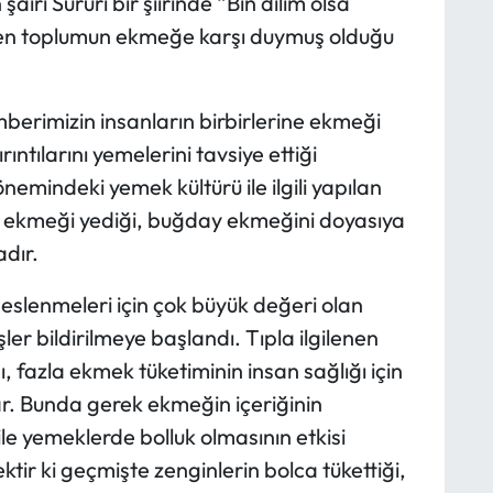
iri Surûrî bir şiirinde “
Bin dilim olsa
n toplumun ekmeğe karşı duymuş olduğu
rimizin insanların birbirlerine ekmeği
ntılarını yemelerini tavsiye ettiği
önemindeki yemek kültürü ile ilgili yapılan
ekmeği yediği, buğday ekmeğini doyasıya
dır.
slenmeleri için çok büyük değeri olan
r bildirilmeye başlandı. Tıpla ilgilenen
ı, fazla ekmek tüketiminin insan sağlığı için
r. Bunda gerek ekmeğin içeriğinin
le yemeklerde bolluk olmasının etkisi
tir ki geçmişte zenginlerin bolca tükettiği,