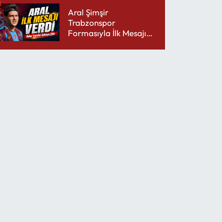
Aral Şimşir
Trabzonspor
Formasıyla İlk Mesajını
Udinese’ye Verdi