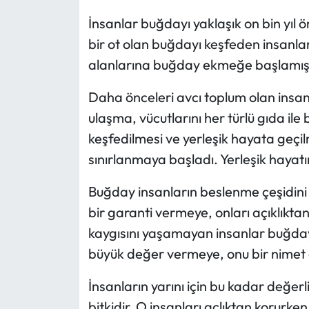
İnsanlar buğdayı yaklaşık on bin yıl ö
Ekonomi
bir ot olan buğdayı keşfeden insanlar,
alanlarına buğday ekmeğe başlamışl
Sağlık
Daha önceleri avcı toplum olan insanl
Turizm
ulaşma, vücutlarını her türlü gıda il
keşfedilmesi ve yerleşik hayata geçi
Teknoloji
sınırlanmaya başladı. Yerleşik hayat
Buğday insanların beslenme çeşidini 
bir garanti vermeye, onları açıklıkt
kaygısını yaşamayan insanlar buğda
büyük değer vermeye, onu bir nimet 
İnsanların yarını için bu kadar değer
bitkidir. O insanları açlıktan korur