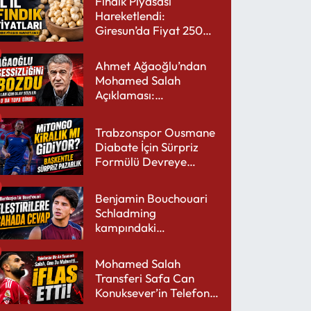
Fındık Piyasası
Hareketlendi:
Giresun’da Fiyat 250
TL’yi Gördü
Ahmet Ağaoğlu’ndan
Mohamed Salah
Açıklaması:
Trabzonspor’a Çok
Yakışır
Trabzonspor Ousmane
Diabate İçin Sürpriz
Formülü Devreye
Sokuyor
Benjamin Bouchouari
Schladming
kampındaki
performansıyla şaşırttı
Mohamed Salah
Transferi Safa Can
Konuksever’in Telefon
Şarjını Bitirdi