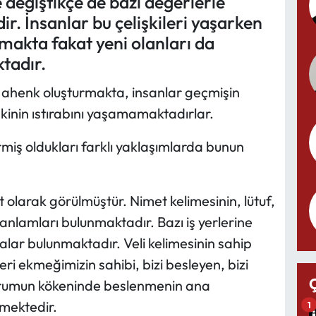
 değiştikçe de bazı değerlerle
. İnsanlar bu çelişkileri yaşarken
makta fakat yeni olanları da
tadır.
n ahenk oluşturmakta, insanlar geçmişin
lişkinin ıstırabını yaşamamaktadırlar.
miş oldukları farklı yaklaşımlarda bunun
larak görülmüştür. Nimet kelimesinin, lütuf,
anlamları bulunmaktadır. Bazı iş yerlerine
halar bulunmaktadır. Veli kelimesinin sahip
i ekmeğimizin sahibi, bizi besleyen, bizi
urumun kökeninde beslenmenin ana
mektedir.
1