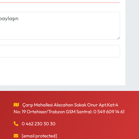
Çarşı Mahallesi Alacahan Sokak Onur Apt.Kat:4
No: 19 Ortahisar/Trabzon GSM Santral: 0 549 609 14 61
0 462 230 30 30
[email protected]