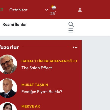
Ortahisar
.11
°
25
18
Resmi İlanlar
32
38
03
Yazarlar
14
BAHAETTIN KABAHASANOĞLU
The Salah Effect
MURAT TAŞKIN
Fındığın Fiyatı Bu Mu?
MERVE AK