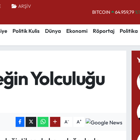
E
ARŞİV
BITCOIN
64.959,79
%1
DOLAR
47,7436
%0.
iye
Politik Kulis
Dünya
Ekonomi
Röportaj
Politika
EURO
55,2510
%0.
STERLİN
64,4811
%0.
GRAM ALTIN
6660.55
%0.
BİST100
13.779
%-
ğin Yolculuğu
-
+
A
A