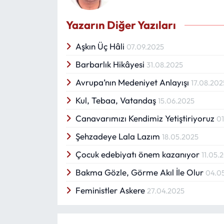
Yazarın Diğer Yazıları
Aşkın Üç Hâli
07.09.2025
Barbarlık Hikâyesi
31.08.2025
Avrupa’nın Medeniyet Anlayışı
17.08.202
Kul, Tebaa, Vatandaş
15.06.2025
Canavarımızı Kendimiz Yetiştiriyoruz
0
Şehzadeye Lala Lazım
18.05.2025
Çocuk edebiyatı önem kazanıyor
11.05.
Bakma Gözle, Görme Akıl İle Olur
04.0
Feministler Askere
27.04.2025