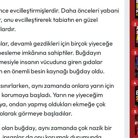
nce evcilleştirmişlerdir. Daha önceleri yabani
 onu evcilleştirerek tabiatın en güzel
2
ardır.
ar, devamlı gezdikleri için birçok yiyeceğe
e besleme imkânına sahiptiler. Buğdayın
3
lmesiyle insanın vücuduna giren gıdalar
ın en önemli besin kaynağı buğday oldu.
4
sınırlarken, aynı zamanda onlara yarın için
an korumaya başladı. Yarın ne yiyeceğim
ya, ondan yapmış oldukları ekmeğe çok
5
olarak görmeye başladılar.
li olan buğday, aynı zamanda çok nazik bir
ken, insanlar da onu korumak durumunda