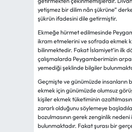
getirmekten çekinmemişlerdir. Divan şa
yetişmez bir dilim nân şükrüne”
derke
şükrün ifadesini dile getirmiştir.
Ekmeğe hürmet edilmesinde Peygambe
ikram etmelerini ve sofrada ekmek kırı
bilinmektedir. Fakat İslamiyet’in ilk d
çalışmalarda Peygamberimizin arpa 
yemediği şeklinde bilgiler bulunmakta
Geçmişte ve günümüzde insanların be
ekmek için günümüzde olumsuz görüşle
kişiler ekmek tüketiminin azaltılmasın
zararlı olduğunu söylemeye başladıla
bozulmasının gerek zenginlik nedeni i
bulunmaktadır. Fakat şurası bir gerçek