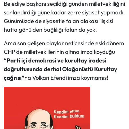
Belediye Başkanı seçildiği günden milletvekilliğini
sonlandırdığı güne kadar zerre siyaset yapmadı.
Ekonomi
Günümüzde de siyasetle falan alakası ilişkisi
Sağlık
hatta gönülden bağlılığı falan da yok.
Ama son gelişen olaylar neticesinde eski dönem
Turizm
CHP’de milletvekillerinin altına imza koyduğu
Teknoloji
“Parti içi demokrasi ve kurultay iradesi
doğrultusunda derhal Olağanüstü Kurultay
çağrısı”
na Volkan Efendi imza koymamış!