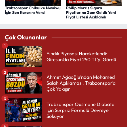
Trabzonspor Chibuike Nwaiwu
Philip Morris Sigara
İçin Son Kararını Verdi
Fiyatlarına Zam Geldi: Yeni
Fiyat Listesi Açıklandı
Çok Okunanlar
1
Fındık Piyasası Hareketlendi:
Giresun’da Fiyat 250 TL’yi Gördü
2
Ahmet Ağaoğlu’ndan Mohamed
Salah Açıklaması: Trabzonspor’a
Çok Yakışır
3
Trabzonspor Ousmane Diabate
İçin Sürpriz Formülü Devreye
Sokuyor
4