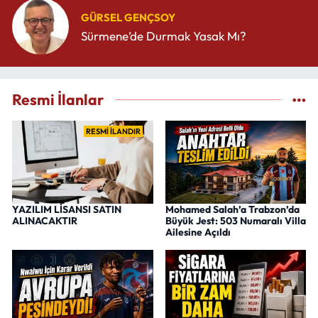
GÜRSEL GENÇSOY
Sürmene’de Durmak Yasak Mı?
Resmi İlanlar
RESMİ İLANDIR
YAZILIM LİSANSI SATIN
Mohamed Salah’a Trabzon’da
ALINACAKTIR
Büyük Jest: 503 Numaralı Villa
Ailesine Açıldı