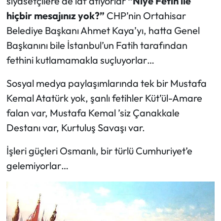
siyasetçilere de laf atıyorlar
“Niye Fetih ile
hiçbir mesajınız yok?”
CHP’nin Ortahisar
Belediye Başkanı Ahmet Kaya’yı, hatta Genel
Başkanını bile İstanbul’un Fatih tarafından
fethini kutlamamakla suçluyorlar…
Sosyal medya paylaşımlarında tek bir Mustafa
Kemal Atatürk yok, şanlı fetihler Küt’ül-Amare
falan var, Mustafa Kemal ’siz Çanakkale
Destanı var, Kurtuluş Savaşı var.
İşleri güçleri Osmanlı, bir türlü Cumhuriyet’e
gelemiyorlar…