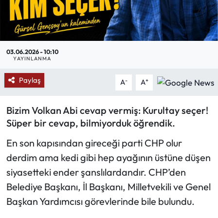
Mektup Galeri
Röportaj
03.06.2026 - 10:10
YAYINLANMA
Manşet
Paylaş
-
+
A
A
Köşe Yazıları
Bizim Volkan Abi cevap vermiş: Kurultay seçer!
Karikatür Galeri
Süper bir cevap, bilmiyorduk öğrendik.
BIK
En son kapısından gireceği parti CHP olur
derdim ama kedi gibi hep ayağının üstüne düşen
ASTROLOJİ
siyasetteki ender şanslılardandır. CHP’den
Belediye Başkanı, İl Başkanı, Milletvekili ve Genel
Spor Yazıları
Başkan Yardımcısı görevlerinde bile bulundu.
Mektup Galeri