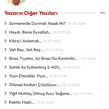
Yazarın Diğer Yazıları
Sürmene’de Durmak Yasak Mı?
05.08.2026
Haydi, Bana Eyvallah…
24.07.2026
Kıbrıs’ı Anlamak…
22.07.2026
Vali Bey, Vali Bey…
20.07.2026
Biraz Tiyatro, Az Biraz Da Kontrollü…
17.07.2026
Satılık Az Kullanılmış S-400…
13.07.2026
Yiyin Efendiler Yiyin…
10.07.2026
Zihinsel Kodları Çözülüyor…
08.07.2026
Yiğit Muhtaç Olmuş Kuru Soğana…
06.07.2026
Rektör Haklı…
03.07.2026