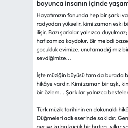
boyunca insanın içinde yaşa
Ekonomi
Hayatımızın fonunda hep bir şarkı va
radyodan yükselir, kimi zaman eski b
Sağlık
ilişir. Bazı şarkılar yalnızca duyulmaz
hafızamıza kaydolur. Bir melodi bazen 
Turizm
çocukluk evimize, unutamadığımız bi
Teknoloji
sevdiğimize...
İşte müziğin büyüsü tam da burada ba
hikâye vardır. Kimi zaman bir aşk, ki
bir özlem... Şarkılar yalnızca bestel
Türk müzik tarihinin en dokunaklı hik
Düğmeleri adlı eserinde saklıdır. Gen
geriye kalan küçük bir hatıra, yıllar 