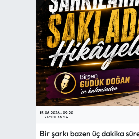
Mektup Galeri
Röportaj
Manşet
Köşe Yazıları
Karikatür Galeri
BIK
ASTROLOJİ
15.06.2026 - 09:20
YAYINLANMA
Spor Yazıları
Bir şarkı bazen üç dakika sür
Mektup Galeri