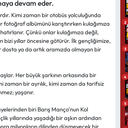
maya devam eder.
rdır. Kimi zaman bir otobüs yolculuğunda
2
ir fotoğraf albümünü karıştırırken kulağımıza
; hatırlanır. Çünkü onlar kulağımıza değil,
bizi yıllar öncesine götürür. İlk gençliğimize,
r dosta ya da artık aramızda olmayan bir
3
şlar. Her büyük şarkının arkasında bir
4
mi zaman bir ayrılık, kimi zaman da tarifsiz
enmez; yaşanır.
5
âyelerinden biri Barış Manço'nun Kol
çlik yıllarında yaşadığı bir aşkın ardından
sonra milyonların dilinden düşmeyecek bir