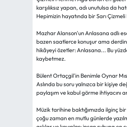
karşılıksız yapan, adı unutulsa da hat
Hepimizin hayatında bir Sarı Çizmel
Mazhar Alanson'un Anlasana adlı eser
bazen saatlerce konuşur ama derdini
hikâyeyi özetler: Anlasana... Bu yüzde
kaybetmez.
Bülent Ortaçgil'in Benimle Oynar Mısın
Aslında bu soru yalnızca bir kişiye de
paylaşım ve kabul görme ihtiyacını an
Müzik tarihine baktığımızda ilginç bir
çoğu zaman en mutlu günlerde yazılmam
aşklar ve kayıplar; insan ruhuna en