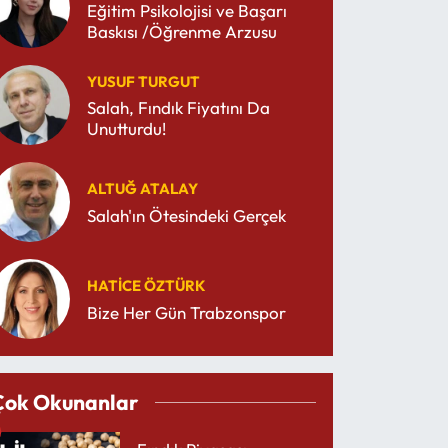
Eğitim Psikolojisi ve Başarı
Baskısı /Öğrenme Arzusu
YUSUF TURGUT
Salah, Fındık Fiyatını Da
Unutturdu!
ALTUĞ ATALAY
Salah'ın Ötesindeki Gerçek
HATICE ÖZTÜRK
Bize Her Gün Trabzonspor
Çok Okunanlar