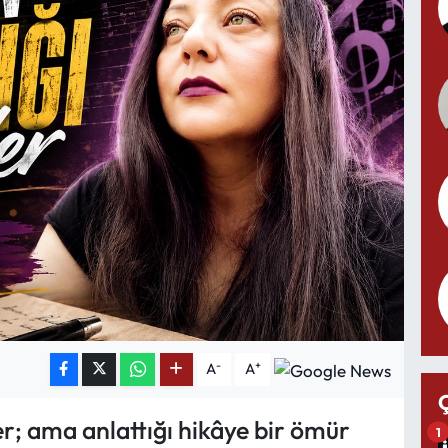
-
+
A
A
er; ama anlattığı hikâye bir ömür
1