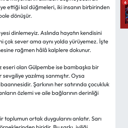
6
 ettiği kol düğmeleri, iki insanın birbirinden
bole dönüşür.
âyesi dinlemeyiz. Aslında hayatın kendisini
ini çok sever ama aynı yolda yürüyemez. İşte
mesine rağmen hâlâ kalplere dokunur.
z eseri olan Gülpembe ise bambaşka bir
ir sevgiliye yazılmış sanmıştır. Oysa
aannesidir. Şarkının her satırında çocukluk
nların özlemi ve aile bağlarının derinliği
 bir toplumun ortak duygularını anlatır. Sarı
eklerinden biridir. Bu şarkı, iyiliği