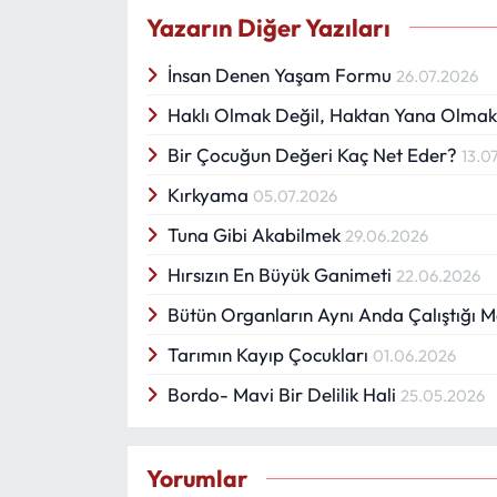
Yazarın Diğer Yazıları
İnsan Denen Yaşam Formu
26.07.2026
Haklı Olmak Değil, Haktan Yana Olma
Bir Çocuğun Değeri Kaç Net Eder?
13.0
Kırkyama
05.07.2026
Tuna Gibi Akabilmek
29.06.2026
Hırsızın En Büyük Ganimeti
22.06.2026
Bütün Organların Aynı Anda Çalıştığı 
Tarımın Kayıp Çocukları
01.06.2026
Bordo- Mavi Bir Delilik Hali
25.05.2026
Yorumlar