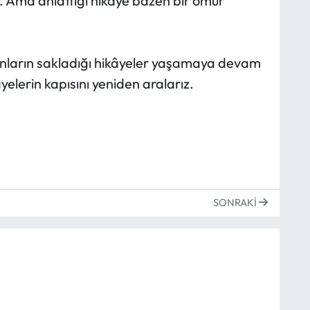
er. Ama anlattığı hikâye bazen bir ömür
 onların sakladığı hikâyeler yaşamaya devam
yelerin kapısını yeniden aralarız.
SONRAKI