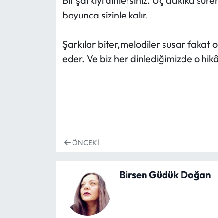
Bir şarkıyı dinlersiniz. Üç dakika sür
boyunca sizinle kalır.
Şarkılar biter,melodiler susar fakat
eder. Ve biz her dinlediğimizde o hikâ
ÖNCEKI
Birsen Güdük Doğan