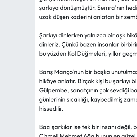
şarkıya dönüşmüştür. Semra'nın hediye
uzak düşen kaderini anlatan bir sem
Şarkıyı dinlerken yalnızca bir aşk hik
dinleriz. Çünkü bazen insanlar birbir
bu yüzden Kol Düğmeleri, yıllar geç
Barış Manço'nun bir başka unutulma
hikâye anlatır. Birçok kişi bu şarkıyı b
Gülpembe, sanatçının çok sevdiği bab
günlerinin sıcaklığı, kaybedilmiş zama
hissedilir.
Bazı şarkılar ise tek bir insanı değil,
Çizmeli Mehmet Ağa bunun en güzel örn