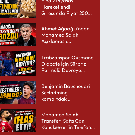
Fındık Piyasası
Hareketlendi:
Giresun’da Fiyat 250
TL’yi Gördü
Ahmet Ağaoğlu’ndan
Mohamed Salah
Açıklaması:
Trabzonspor’a Çok
Yakışır
Trabzonspor Ousmane
Diabate İçin Sürpriz
Formülü Devreye
Sokuyor
Benjamin Bouchouari
Schladming
kampındaki
performansıyla şaşırttı
Mohamed Salah
Transferi Safa Can
Konuksever’in Telefon
Şarjını Bitirdi