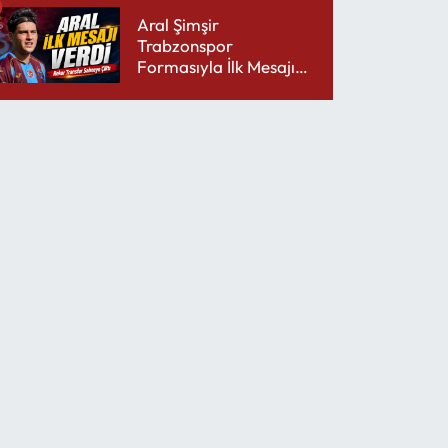
Aral Şimşir
Trabzonspor
Formasıyla İlk Mesajını
Udinese’ye Verdi