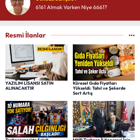
6161 Almak Varken Niye 6661?
Resmi İlanlar
RESMİ İLANDIR
YAZILIM LİSANSI SATIN
Küresel Gıda Fiyatları
ALINACAKTIR
Yükseldi: Tahıl ve Şekerde
Sert Artış
Trabzonspor’da Salah
MHP Trabzon İl Kongresi İçin