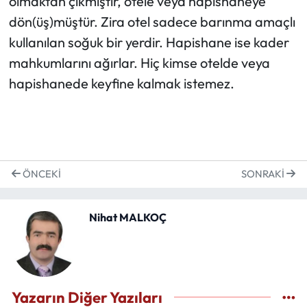
olmaktan çıkmıştır, otele veya hapishaneye
dön(üş)müştür. Zira otel sadece barınma amaçlı
kullanılan soğuk bir yerdir. Hapishane ise kader
mahkumlarını ağırlar. Hiç kimse otelde veya
hapishanede keyfine kalmak istemez.
ÖNCEKI
SONRAKI
Nihat MALKOÇ
Yazarın Diğer Yazıları