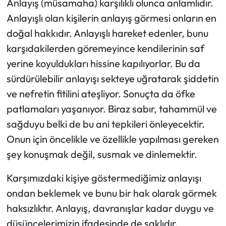
Anlayış (müsamaha) karşılıklı olunca anlamlıdır.
Anlayışlı olan kişilerin anlayış görmesi onların en
Ekonomi
doğal hakkıdır. Anlayışlı hareket edenler, bunu
karşıdakilerden göremeyince kendilerinin saf
Sağlık
yerine koyuldukları hissine kapılıyorlar. Bu da
Turizm
sürdürülebilir anlayışı sekteye uğratarak şiddetin
ve nefretin fitilini ateşliyor. Sonuçta da öfke
Teknoloji
patlamaları yaşanıyor. Biraz sabır, tahammül ve
sağduyu belki de bu ani tepkileri önleyecektir.
Onun için öncelikle ve özellikle yapılması gereken
şey konuşmak değil, susmak ve dinlemektir.
Karşımızdaki kişiye göstermediğimiz anlayışı
ondan beklemek ve bunu bir hak olarak görmek
haksızlıktır. Anlayış, davranışlar kadar duygu ve
düşüncelerimizin ifadesinde de saklıdır.