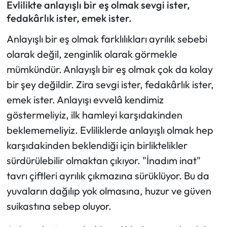
Evlilikte anlayışlı bir eş olmak sevgi ister,
fedakârlık ister, emek ister.
Mektup Galeri
Anlayışlı bir eş olmak farklılıkları ayrılık sebebi
Röportaj
olarak değil, zenginlik olarak görmekle
mümkündür. Anlayışlı bir eş olmak çok da kolay
Manşet
bir şey değildir. Zira sevgi ister, fedakârlık ister,
Köşe Yazıları
emek ister. Anlayışı evvelâ kendimiz
göstermeliyiz, ilk hamleyi karşıdakinden
Karikatür Galeri
beklememeliyiz. Evliliklerde anlayışlı olmak hep
karşıdakinden beklendiği için birliktelikler
BIK
sürdürülebilir olmaktan çıkıyor. "İnadım inat"
ASTROLOJİ
tavrı çiftleri ayrılık çıkmazına sürüklüyor. Bu da
yuvaların dağılıp yok olmasına, huzur ve güven
Spor Yazıları
suikastına sebep oluyor.
Mektup Galeri