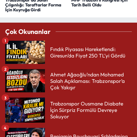
Çılgınlığı: Taraftarlar Forma
Tarih Belli Oldu
İçin Kuyruğa Girdi
Çok Okunanlar
1
Fındık Piyasası Hareketlendi:
Giresun’da Fiyat 250 TL’yi Gördü
2
Ahmet Ağaoğlu’ndan Mohamed
Salah Açıklaması: Trabzonspor’a
Çok Yakışır
3
Trabzonspor Ousmane Diabate
İçin Sürpriz Formülü Devreye
Sokuyor
4
Benjamin Bouchouari Schladming