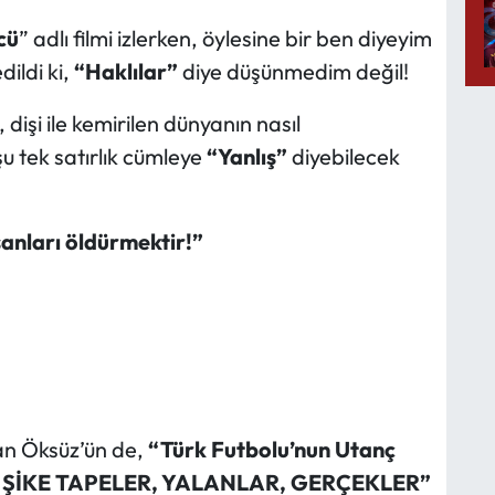
cü
” adlı filmi izlerken, öylesine bir ben diyeyim
dildi ki,
“Haklılar”
diye düşünmedim değil!
 dişi ile kemirilen dünyanın nasıl
şu tek satırlık cümleye
“Yanlış”
diyebilecek
anları öldürmektir!”
an Öksüz’ün de,
“Türk Futbolu’nun Utanç
, ŞİKE TAPELER, YALANLAR, GERÇEKLER”