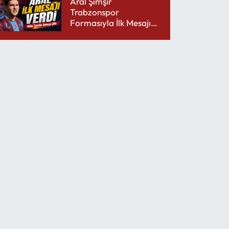
Aral Şimşir
Trabzonspor
Formasıyla İlk Mesajını
Udinese’ye Verdi