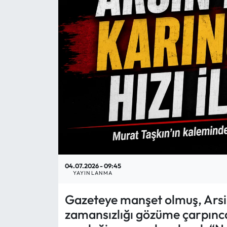
Mektup Galeri
Röportaj
Manşet
Köşe Yazıları
Karikatür Galeri
BIK
04.07.2026 - 09:45
ASTROLOJİ
YAYINLANMA
Gazeteye manşet olmuş, Arsin
Spor Yazıları
zamansızlığı gözüme çarpınc
Mektup Galeri