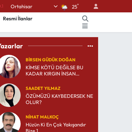
.1
°
Ortahisar
25
18
Resmi İlanlar
32
38
Yazarlar
%0
14
BIRSEN GÜDÜK DOĞAN
KİMSE KÖTÜ DEĞİLSE BU
KADAR KIRGIN İNSAN
NEREDEN ÇIKIYOR?
SAADET YILMAZ
ÖZÜMÜZÜ KAYBEDERSEK NE
OLUR?
NIHAT MALKOÇ
Hüzün Ki En Çok Yakışandır
Bize 1