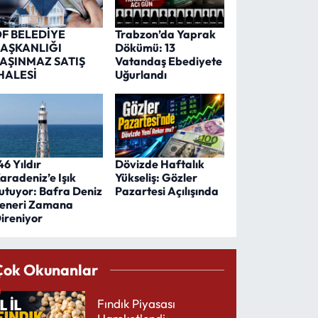
F BELEDİYE
Trabzon’da Yaprak
AŞKANLIĞI
Dökümü: 13
AŞINMAZ SATIŞ
Vatandaş Ebediyete
HALESİ
Uğurlandı
46 Yıldır
Dövizde Haftalık
aradeniz’e Işık
Yükseliş: Gözler
utuyor: Bafra Deniz
Pazartesi Açılışında
eneri Zamana
ireniyor
Çok Okunanlar
Fındık Piyasası