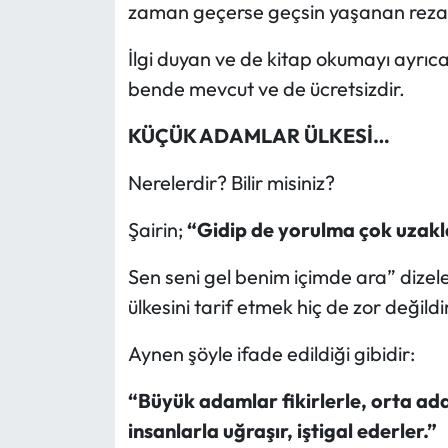
zaman geçerse geçsin yaşanan rezale
İlgi duyan ve de kitap okumayı ayrıca
bende mevcut ve de ücretsizdir.
KÜÇÜK ADAMLAR ÜLKESİ…
Nerelerdir? Bilir misiniz?
Şairin;
“Gidip de yorulma çok uzakl
Sen seni gel benim içimde ara” dizel
ülkesini tarif etmek hiç de zor değildir
Aynen şöyle ifade edildiği gibidir:
“Büyük adamlar fikirlerle, orta ad
insanlarla uğraşır, iştigal ederler.”