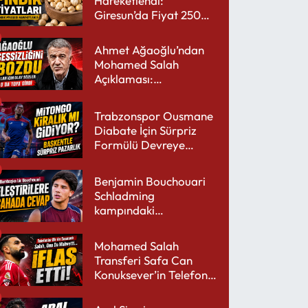
Hareketlendi:
Giresun’da Fiyat 250
TL’yi Gördü
Ahmet Ağaoğlu’ndan
Mohamed Salah
Açıklaması:
Trabzonspor’a Çok
Yakışır
Trabzonspor Ousmane
Diabate İçin Sürpriz
Formülü Devreye
Sokuyor
Benjamin Bouchouari
Schladming
kampındaki
performansıyla şaşırttı
Mohamed Salah
Transferi Safa Can
Konuksever’in Telefon
Şarjını Bitirdi