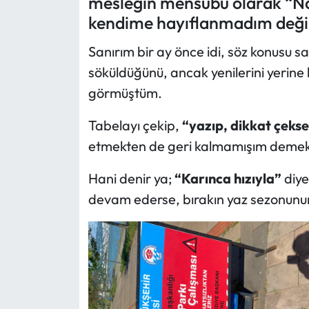
mesleğin mensubu olarak “Nas
kendime hayıflanmadım değil
Ekonomi
Sanırım bir ay önce idi, söz konusu sa
Sağlık
söküldüğünü, ancak yenilerini yerine k
görmüştüm.
Turizm
Tabelayı çekip,
“yazıp, dikkat çekse
Teknoloji
etmekten de geri kalmamışım demek 
Hani denir ya;
“Karınca hızıyla”
diye
devam ederse, bırakın yaz sezonunun, 