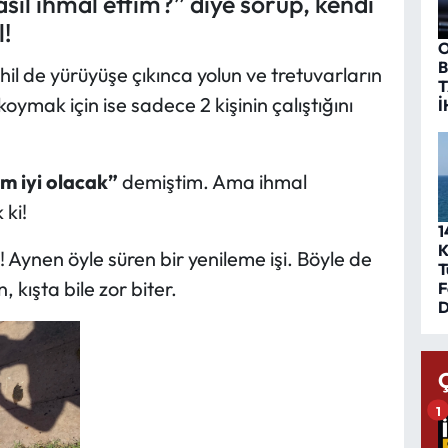
ıl ihmal ettim?” diye sorup, kendi
!
O
B
hil de yürüyüşe çıkınca yolun ve tretuvarların
T
oymak için ise sadece 2 kişinin çalıştığını
İ
m iyi olacak”
demiştim. Ama ihmal
ki!
1
K
! Aynen öyle süren bir yenileme işi. Böyle de
T
kışta bile zor biter.
F
D
1