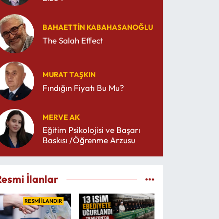
BAHAETTIN KABAHASANOĞLU
The Salah Effect
MURAT TAŞKIN
Fındığın Fiyatı Bu Mu?
MERVE AK
Eğitim Psikolojisi ve Başarı
Baskısı /Öğrenme Arzusu
Resmi İlanlar
RESMİ İLANDIR