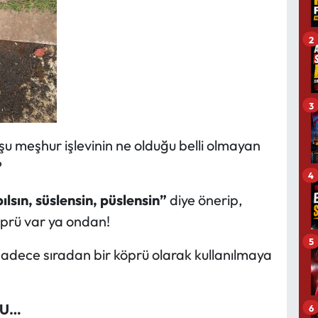
2
3
, şu meşhur işlevinin ne olduğu belli olmayan
?
4
sın, süslensin, püslensin”
diye önerip,
öprü var ya ondan!
5
sadece sıradan bir köprü olarak kullanılmaya
LU…
6