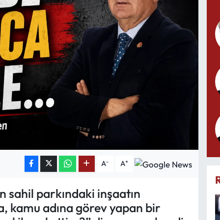
-
+
A
A
 sahil parkındaki inşaatın
a, kamu adına görev yapan bir