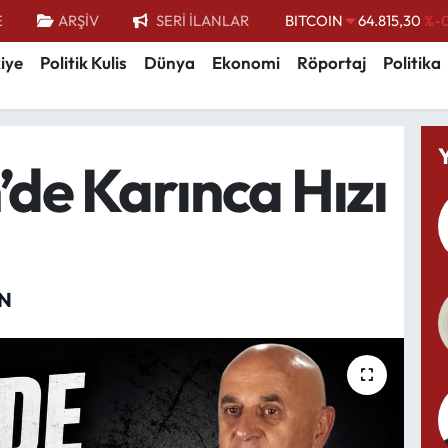
BITCOIN
64.815,30
%-0
E
ARŞİV
SERİ İLANLAR
DOLAR
47,7436
%0.
iye
Politik Kulis
Dünya
Ekonomi
Röportaj
Politika
EURO
55,2510
%0.
STERLİN
64,4811
%0.
GRAM ALTIN
6660.55
’de Karınca Hızı
BİST100
13.779
%-
N