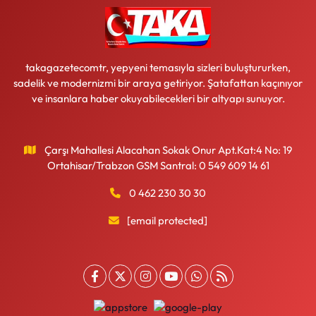
takagazetecomtr, yepyeni temasıyla sizleri buluştururken,
sadelik ve modernizmi bir araya getiriyor. Şatafattan kaçınıyor
ve insanlara haber okuyabilecekleri bir altyapı sunuyor.
Çarşı Mahallesi Alacahan Sokak Onur Apt.Kat:4 No: 19
Ortahisar/Trabzon GSM Santral: 0 549 609 14 61
0 462 230 30 30
[email protected]