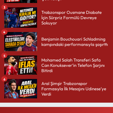
3
Trabzonspor Ousmane Diabate
İçin Sürpriz Formülü Devreye
Sokuyor
4
Benjamin Bouchouari Schladming
kampındaki performansıyla şaşırttı
5
Mohamed Salah Transferi Safa
Can Konuksever’in Telefon Şarjını
Bitirdi
6
Aral Şimşir Trabzonspor
Formasıyla İlk Mesajını Udinese’ye
Verdi