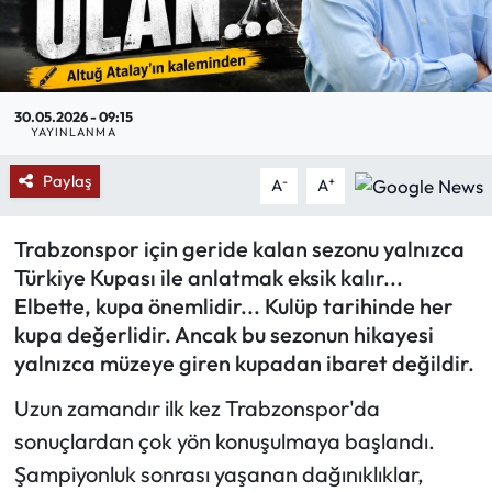
Mektup Galeri
Röportaj
30.05.2026 - 09:15
YAYINLANMA
Manşet
Paylaş
-
+
A
A
Köşe Yazıları
Trabzonspor için geride kalan sezonu yalnızca
Karikatür Galeri
Türkiye Kupası ile anlatmak eksik kalır...
Elbette, kupa önemlidir... Kulüp tarihinde her
BIK
kupa değerlidir. Ancak bu sezonun hikayesi
yalnızca müzeye giren kupadan ibaret değildir.
ASTROLOJİ
Uzun zamandır ilk kez Trabzonspor'da
Spor Yazıları
sonuçlardan çok yön konuşulmaya başlandı.
Şampiyonluk sonrası yaşanan dağınıklıklar,
Mektup Galeri