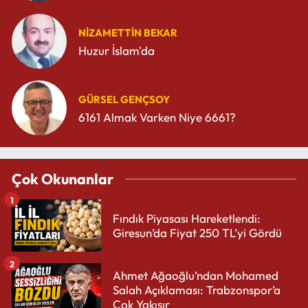
NIZAMETTIN BEKAR
Huzur İslam'da
GÜRSEL GENÇSOY
6161 Almak Varken Niye 6661?
Çok Okunanlar
1
Fındık Piyasası Hareketlendi:
Giresun’da Fiyat 250 TL’yi Gördü
2
Ahmet Ağaoğlu’ndan Mohamed
Salah Açıklaması: Trabzonspor’a
Çok Yakışır