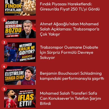
Fındık Piyasası Hareketlendi:
Giresun’da Fiyat 250 TL’yi Gördü
2
Ahmet Ağaoğlu’ndan Mohamed
Salah Açıklaması: Trabzonspor’a
Çok Yakışır
3
Trabzonspor Ousmane Diabate
İçin Sürpriz Formülü Devreye
Sokuyor
4
Benjamin Bouchouari Schladming
kampındaki performansıyla şaşırttı
5
Mohamed Salah Transferi Safa
Can Konuksever’in Telefon Şarjını
Bitirdi