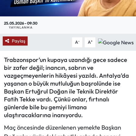
Mektup Galeri
25.05.2026 - 09:30
Röportaj
YAYINLANMA
Paylaş
Manşet
-
+
A
A
Köşe Yazıları
Trabzonspor’un kupaya uzandığı gece sadece
bir zafer değil; inancın, sabrın ve
Karikatür Galeri
vazgeçmeyenlerin hikâyesi yazıldı. Antalya’da
yaşanan o büyük mutluluğun başrolünde ise
BIK
Başkan Ertuğrul Doğan ile Teknik Direktör
Fatih Tekke vardı. Çünkü onlar, fırtınalı
ASTROLOJİ
günlerde bile bu gemiyi limana
ulaştıracaklarına inanıyordu.
Spor Yazıları
Maç öncesinde düzenlenen yemekte Başkan
Mektup Galeri