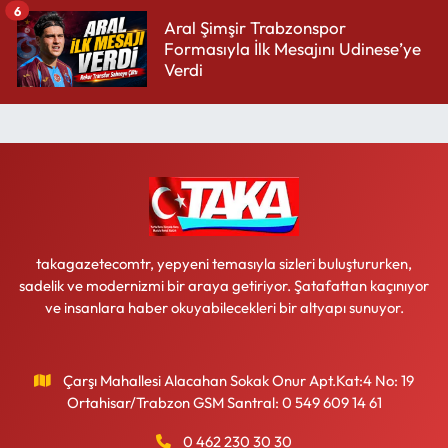
6
Aral Şimşir Trabzonspor
Formasıyla İlk Mesajını Udinese’ye
Verdi
takagazetecomtr, yepyeni temasıyla sizleri buluştururken,
sadelik ve modernizmi bir araya getiriyor. Şatafattan kaçınıyor
ve insanlara haber okuyabilecekleri bir altyapı sunuyor.
Çarşı Mahallesi Alacahan Sokak Onur Apt.Kat:4 No: 19
Ortahisar/Trabzon GSM Santral: 0 549 609 14 61
0 462 230 30 30