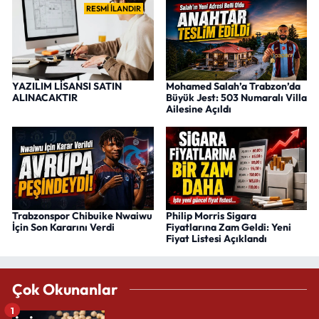
RESMİ İLANDIR
YAZILIM LİSANSI SATIN
Mohamed Salah’a Trabzon’da
ALINACAKTIR
Büyük Jest: 503 Numaralı Villa
Ailesine Açıldı
Trabzonspor Chibuike Nwaiwu
Philip Morris Sigara
İçin Son Kararını Verdi
Fiyatlarına Zam Geldi: Yeni
Fiyat Listesi Açıklandı
Çok Okunanlar
1