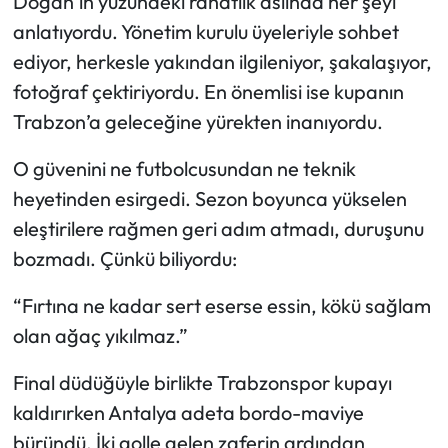
Doğan’ın yüzündeki rahatlık aslında her şeyi
anlatıyordu. Yönetim kurulu üyeleriyle sohbet
Ekonomi
ediyor, herkesle yakından ilgileniyor, şakalaşıyor,
fotoğraf çektiriyordu. En önemlisi ise kupanın
Sağlık
Trabzon’a geleceğine yürekten inanıyordu.
Turizm
O güvenini ne futbolcusundan ne teknik
heyetinden esirgedi. Sezon boyunca yükselen
Teknoloji
eleştirilere rağmen geri adım atmadı, duruşunu
bozmadı. Çünkü biliyordu:
“Fırtına ne kadar sert eserse essin, kökü sağlam
olan ağaç yıkılmaz.”
Final düdüğüyle birlikte Trabzonspor kupayı
kaldırırken Antalya adeta bordo-maviye
büründü. İki golle gelen zaferin ardından