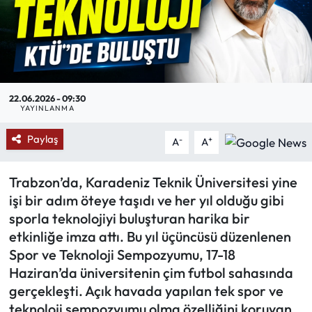
Mektup Galeri
Röportaj
Manşet
22.06.2026 - 09:30
YAYINLANMA
Köşe Yazıları
Paylaş
-
+
A
A
Karikatür Galeri
Trabzon’da, Karadeniz Teknik Üniversitesi yine
işi bir adım öteye taşıdı ve her yıl olduğu gibi
BIK
sporla teknolojiyi buluşturan harika bir
etkinliğe imza attı. Bu yıl üçüncüsü düzenlenen
ASTROLOJİ
Spor ve Teknoloji Sempozyumu, 17-18
Haziran’da üniversitenin çim futbol sahasında
Spor Yazıları
gerçekleşti. Açık havada yapılan tek spor ve
teknoloji sempozyumu olma özelliğini koruyan
Mektup Galeri