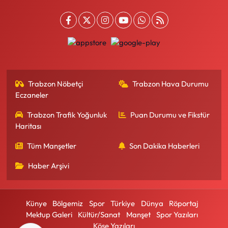
Trabzon Nöbetçi
Trabzon Hava Durumu
Eczaneler
Trabzon Trafik Yoğunluk
Puan Durumu ve Fikstür
Haritası
Tüm Manşetler
Son Dakika Haberleri
Haber Arşivi
Künye
Bölgemiz
Spor
Türkiye
Dünya
Röportaj
Mektup Galeri
Kültür/Sanat
Manşet
Spor Yazıları
Köşe Yazıları