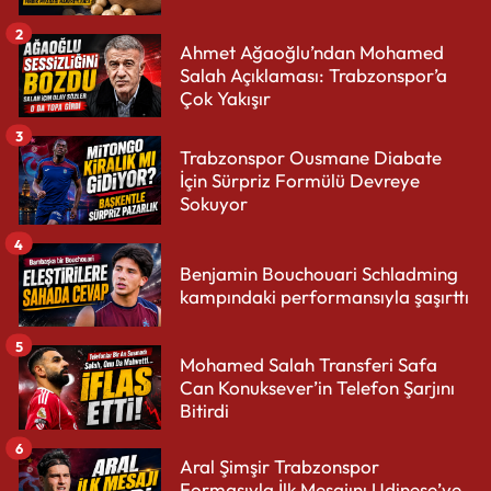
2
Ahmet Ağaoğlu’ndan Mohamed
Salah Açıklaması: Trabzonspor’a
Çok Yakışır
3
Trabzonspor Ousmane Diabate
İçin Sürpriz Formülü Devreye
Sokuyor
4
Benjamin Bouchouari Schladming
kampındaki performansıyla şaşırttı
5
Mohamed Salah Transferi Safa
Can Konuksever’in Telefon Şarjını
Bitirdi
6
Aral Şimşir Trabzonspor
Formasıyla İlk Mesajını Udinese’ye