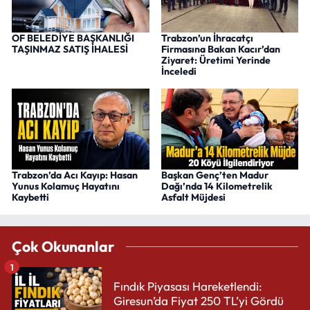
OF BELEDİYE BAŞKANLIĞI
Trabzon’un İhracatçı
TAŞINMAZ SATIŞ İHALESİ
Firmasına Bakan Kacır’dan
Ziyaret: Üretimi Yerinde
İnceledi
Trabzon’da Acı Kayıp: Hasan
Başkan Genç’ten Madur
Yunus Kolamuç Hayatını
Dağı’nda 14 Kilometrelik
Kaybetti
Asfalt Müjdesi
Çok Okunanlar
1
Fındık Piyasası Hareketlendi:
Giresun’da Fiyat 250 TL’yi Gördü