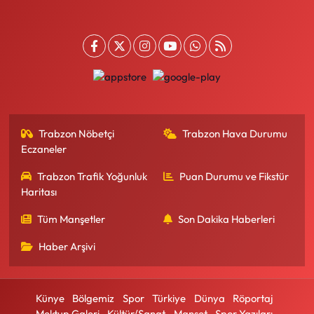
Trabzon Nöbetçi
Trabzon Hava Durumu
Eczaneler
Trabzon Trafik Yoğunluk
Puan Durumu ve Fikstür
Haritası
Tüm Manşetler
Son Dakika Haberleri
Haber Arşivi
Künye
Bölgemiz
Spor
Türkiye
Dünya
Röportaj
Mektup Galeri
Kültür/Sanat
Manşet
Spor Yazıları