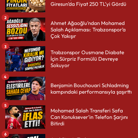
Giresun’da Fiyat 250 TL’yi Gördü
2
Ahmet Ağaoğlu’ndan Mohamed
Salah Açıklaması: Trabzonspor’a
Çok Yakışır
3
Trabzonspor Ousmane Diabate
İçin Sürpriz Formülü Devreye
Sokuyor
4
Benjamin Bouchouari Schladming
kampındaki performansıyla şaşırttı
5
Mohamed Salah Transferi Safa
Can Konuksever’in Telefon Şarjını
Bitirdi
6