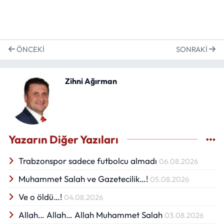
ÖNCEKI
SONRAKI
Zihni Ağırman
Yazarın Diğer Yazıları
Trabzonspor sadece futbolcu almadı
06.08.2026
Muhammet Salah ve Gazetecilik…!
05.08.2026
Ve o öldü…!
04.08.2026
Allah… Allah… Allah Muhammet Salah
03.08.2026