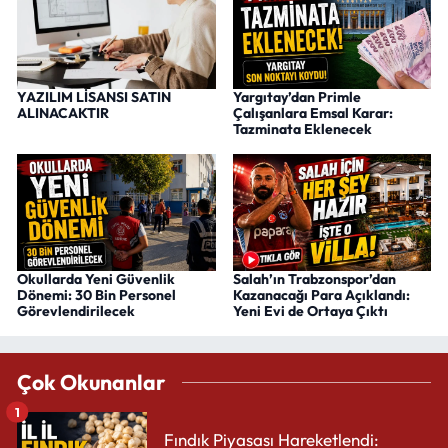
YAZILIM LİSANSI SATIN
Yargıtay’dan Primle
ALINACAKTIR
Çalışanlara Emsal Karar:
Tazminata Eklenecek
Okullarda Yeni Güvenlik
Salah’ın Trabzonspor’dan
Dönemi: 30 Bin Personel
Kazanacağı Para Açıklandı:
Görevlendirilecek
Yeni Evi de Ortaya Çıktı
Çok Okunanlar
1
Fındık Piyasası Hareketlendi: