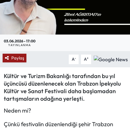
Mektup Galeri
Röportaj
Manşet
03.06.2026 - 17:00
YAYINLANMA
Köşe Yazıları
Paylaş
-
+
A
A
Karikatür Galeri
Kültür ve Turizm Bakanlığı tarafından bu yıl
üçüncüsü düzenlenecek olan Trabzon İpekyolu
BIK
Kültür ve Sanat Festivali daha başlamadan
tartışmaların odağına yerleşti.
ASTROLOJİ
Neden mi?
Spor Yazıları
Çünkü festivalin düzenlendiği şehir Trabzon
Mektup Galeri