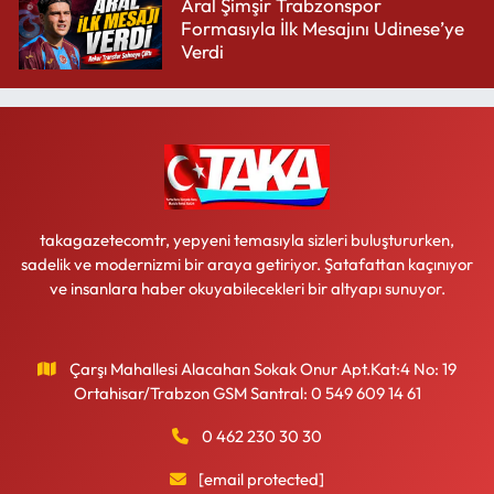
Aral Şimşir Trabzonspor
Formasıyla İlk Mesajını Udinese’ye
Verdi
takagazetecomtr, yepyeni temasıyla sizleri buluştururken,
sadelik ve modernizmi bir araya getiriyor. Şatafattan kaçınıyor
ve insanlara haber okuyabilecekleri bir altyapı sunuyor.
Çarşı Mahallesi Alacahan Sokak Onur Apt.Kat:4 No: 19
Ortahisar/Trabzon GSM Santral: 0 549 609 14 61
0 462 230 30 30
[email protected]