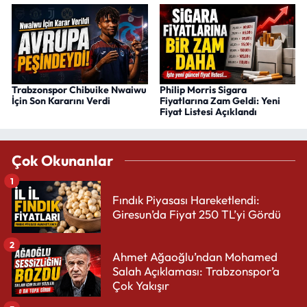
Trabzonspor Chibuike Nwaiwu
Philip Morris Sigara
İçin Son Kararını Verdi
Fiyatlarına Zam Geldi: Yeni
Fiyat Listesi Açıklandı
Çok Okunanlar
1
Fındık Piyasası Hareketlendi:
Giresun’da Fiyat 250 TL’yi Gördü
2
Ahmet Ağaoğlu’ndan Mohamed
Salah Açıklaması: Trabzonspor’a
Çok Yakışır