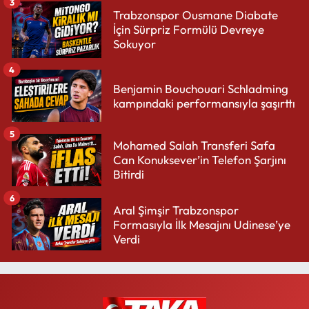
3
Trabzonspor Ousmane Diabate
İçin Sürpriz Formülü Devreye
Sokuyor
4
Benjamin Bouchouari Schladming
kampındaki performansıyla şaşırttı
5
Mohamed Salah Transferi Safa
Can Konuksever’in Telefon Şarjını
Bitirdi
6
Aral Şimşir Trabzonspor
Formasıyla İlk Mesajını Udinese’ye
Verdi