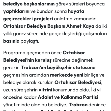
belediye başkanlarının
görev süreleri boyunca
yaptıklarını
ve bundan sonra
hayata
Ekonomi
geçirecekleri projeleri
anlatma zamanıdır.
Sağlık
Ortahisar Belediye Başkanı Ahmet Kaya
da iki
yıllık görev sürecinde gerçekleştirdiği çalışmaları
Turizm
basınla
paylaştı.
Teknoloji
Programa geçmeden önce
Ortahisar
Belediyesi’nin
kuruluş
sürecine değinmek
gerekir.
Trabzon’un büyükşehir
statüsüne
geçmesinin ardından
merkezde yeni
bir ilçe ve
belediye olarak kurulan
Ortahisar Belediyesi
,
uzun süre şehrin
vitrini
konumunda oldu. İki yıl
öncesine kadar
Adalet ve Kalkınma Partisi
yönetiminde olan bu belediye,
Trabzon
denince