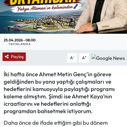
Mektup Galeri
Röportaj
Manşet
25.04.2026 - 08:00
YAYINLANMA
Köşe Yazıları
Paylaş
-
+
A
A
Karikatür Galeri
İki hafta önce Ahmet Metin Genç’in göreve
geldiğinden bu yana yaptığı çalışmaları ve
BIK
hedeflerini kamuoyuyla paylaştığı programı
kaleme almıştım. Şimdi ise Ahmet Kaya’nın
ASTROLOJİ
icraatlarını ve hedeflerini anlattığı
programdan bahsetmek istiyorum.
Spor Yazıları
Daha önce de ifade ettiğim gibi bu dönem
Mektup Galeri