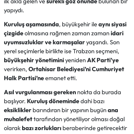
ilk akla gelen ve
sürekli göz önünde
bulunan bir
yapıydı.
Kuruluş aşamasında
, büyükşehir ile
aynı siyasi
çizgide
olmasına rağmen zaman zaman
idari
uyumsuzluklar ve karmaşalar
yaşandı. Son
yerel seçimlerle birlikte ise Trabzon seçmeni,
büyükşehir yönetimini
yeniden
AK Parti’ye
verirken,
Ortahisar Belediyesi’ni
Cumhuriyet
Halk Partisi’ne
emanet etti.
Asıl vurgulanması gereken
nokta da burada
başlıyor.
Kuruluş döneminde
dahi bazı
eksiklikler
barındıran bir yapının bugün
ana
muhalefet
tarafından yönetiliyor olması doğal
olarak
bazı zorlukları
beraberinde getirecektir