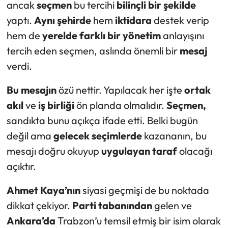
ancak
seçmen
bu tercihi
bilinçli bir şekilde
yaptı.
Aynı şehirde
hem
iktidara
destek verip
hem de
yerelde farklı bir yönetim
anlayışını
tercih eden seçmen, aslında önemli bir
mesaj
verdi.
Bu mesajın
özü nettir. Yapılacak her işte
ortak
akıl
ve
iş birliği
ön planda olmalıdır.
Seçmen,
sandıkta bunu açıkça ifade etti. Belki bugün
değil ama
gelecek seçimlerde
kazananın, bu
mesajı doğru okuyup
uygulayan taraf
olacağı
açıktır.
Ahmet Kaya’nın
siyasi geçmişi de bu noktada
dikkat çekiyor.
Parti tabanından
gelen ve
Ankara’da
Trabzon’u temsil etmiş bir isim olarak