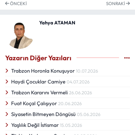
ÖNCEKI
SONRAKI
Yahya ATAMAN
Yazarın Diğer Yazıları
Trabzon Horonla Konuşuyor
10.07.2026
Haydi Çocuklar Camiye
04.07.2026
Trabzon Kararını Vermeli
26.06.2026
Fuat Koçal Çalışıyor
20.06.2026
Siyasetin Bitmeyen Döngüsü
05.06.2026
Yaşlılık Değil İstismar
15.05.2026