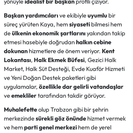
yönüyle
idealist bir başkan
profili çiziyor.
Başkan yardımcıları
ve ekibiyle
uyumlu
bir
süreç yürüten Kaya, hem
siyaseti
bilmesi hem
de
ülkenin ekonomik şartlarını
yakından takip
etmesi hasebiyle doğrudan
halkın cebine
dokunan
hizmetlere de önem veriyor.
Kent
Lokantası
,
Halk Ekmek Büfesi
, Gezici Halk
Market, Halk Süt Desteği, Evde Kuaför Hizmeti
ve Yeni Doğan Destek paketleri gibi
uygulamalar,
özellikle dar gelirli vatandaşlar
ve
emekliler
tarafından takdir görüyor.
Muhalefette
olup Trabzon gibi bir şehrin
merkezinde
sürekli göz önünde
hizmet vermek
ve hem
parti genel merkezi
hem de yerel