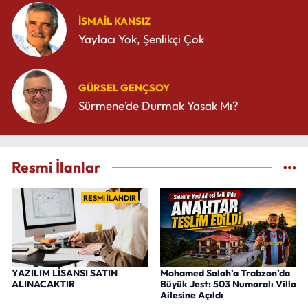
İSMAIL KANSIZ
Yaylacı Yok, Şenlikçi Çok
GÜRSEL GENÇSOY
Sürmene’de Durmak Yasak Mı?
Resmi İlanlar
RESMİ İLANDIR
YAZILIM LİSANSI SATIN
Mohamed Salah’a Trabzon’da
ALINACAKTIR
Büyük Jest: 503 Numaralı Villa
Ailesine Açıldı