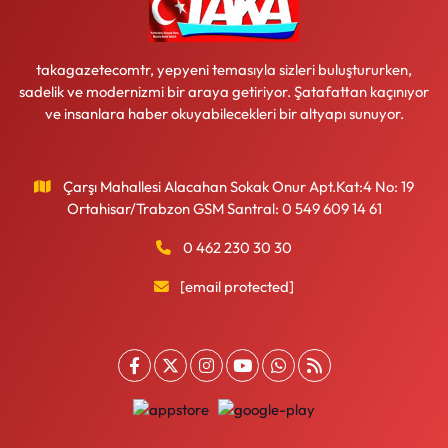
takagazetecomtr, yepyeni temasıyla sizleri buluştururken,
sadelik ve modernizmi bir araya getiriyor. Şatafattan kaçınıyor
ve insanlara haber okuyabilecekleri bir altyapı sunuyor.
Çarşı Mahallesi Alacahan Sokak Onur Apt.Kat:4 No: 19
Ortahisar/Trabzon GSM Santral: 0 549 609 14 61
0 462 230 30 30
[email protected]