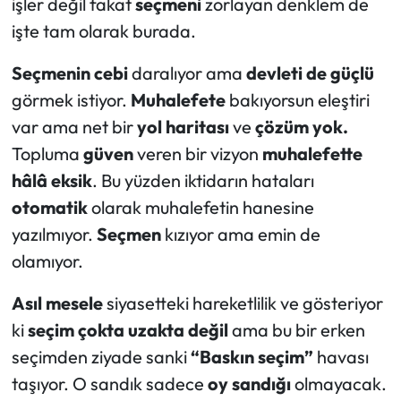
işler değil fakat
seçmeni
zorlayan denklem de
işte tam olarak burada.
Seçmenin cebi
daralıyor ama
devleti de güçlü
görmek istiyor.
Muhalefete
bakıyorsun eleştiri
var ama net bir
yol haritası
ve
çözüm yok.
Topluma
güven
veren bir vizyon
muhalefette
hâlâ eksik
. Bu yüzden iktidarın hataları
otomatik
olarak muhalefetin hanesine
yazılmıyor.
Seçmen
kızıyor ama emin de
olamıyor.
Asıl mesele
siyasetteki hareketlilik ve gösteriyor
ki
seçim çokta uzakta değil
ama bu bir erken
seçimden ziyade sanki
“Baskın seçim”
havası
taşıyor. O sandık sadece
oy sandığı
olmayacak.