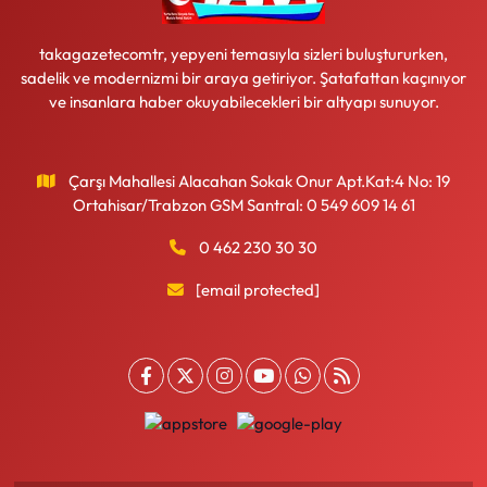
takagazetecomtr, yepyeni temasıyla sizleri buluştururken,
sadelik ve modernizmi bir araya getiriyor. Şatafattan kaçınıyor
ve insanlara haber okuyabilecekleri bir altyapı sunuyor.
Çarşı Mahallesi Alacahan Sokak Onur Apt.Kat:4 No: 19
Ortahisar/Trabzon GSM Santral: 0 549 609 14 61
0 462 230 30 30
[email protected]