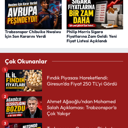
Trabzonspor Chibuike Nwaiwu
Philip Morris Sigara
İçin Son Kararını Verdi
Fiyatlarına Zam Geldi: Yeni
Fiyat Listesi Açıklandı
Çok Okunanlar
1
Fındık Piyasası Hareketlendi:
Giresun’da Fiyat 250 TL’yi Gördü
2
Ahmet Ağaoğlu’ndan Mohamed
Salah Açıklaması: Trabzonspor’a
Çok Yakışır
3