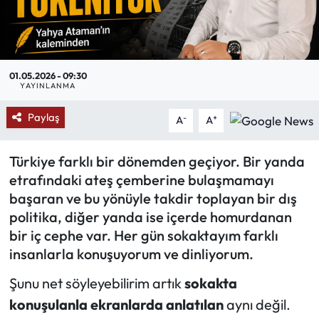
Mektup Galeri
Röportaj
01.05.2026 - 09:30
YAYINLANMA
Manşet
Paylaş
-
+
A
A
Köşe Yazıları
Türkiye farklı bir dönemden geçiyor. Bir yanda
Karikatür Galeri
etrafındaki ateş çemberine bulaşmamayı
başaran ve bu yönüyle takdir toplayan bir dış
BIK
politika, diğer yanda ise içerde homurdanan
bir iç cephe var. Her gün sokaktayım farklı
ASTROLOJİ
insanlarla konuşuyorum ve dinliyorum.
Spor Yazıları
Şunu net söyleyebilirim artık
sokakta
konuşulanla
ekranlarda anlatılan
aynı değil.
Mektup Galeri