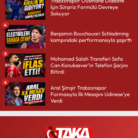
Trabzonspor Ousmane Diabate
İçin Sürpriz Formülü Devreye
Sokuyor
4
Benjamin Bouchouari Schladming
kampındaki performansıyla şaşırttı
5
Mohamed Salah Transferi Safa
Can Konuksever’in Telefon Şarjını
Bitirdi
6
Aral Şimşir Trabzonspor
Formasıyla İlk Mesajını Udinese’ye
Verdi