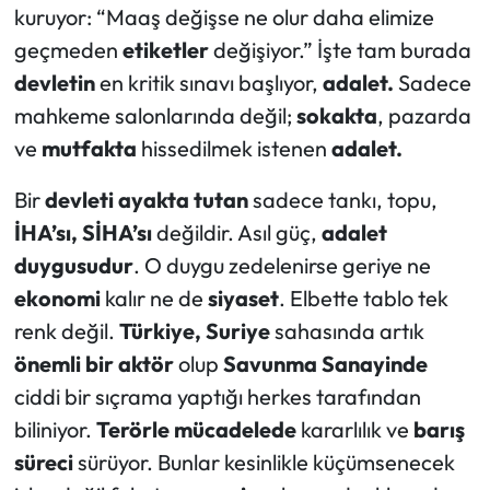
kuruyor: “Maaş değişse ne olur daha elimize
geçmeden
etiketler
değişiyor.” İşte tam burada
devletin
en kritik sınavı başlıyor,
adalet.
Sadece
mahkeme salonlarında değil;
sokakta
, pazarda
ve
mutfakta
hissedilmek istenen
adalet.
Bir
devleti ayakta tutan
sadece tankı, topu,
İHA’sı, SİHA’sı
değildir. Asıl güç,
adalet
duygusudur
. O duygu zedelenirse geriye ne
ekonomi
kalır ne de
siyaset
. Elbette tablo tek
renk değil.
Türkiye,
Suriye
sahasında artık
önemli bir aktör
olup
Savunma Sanayinde
ciddi bir sıçrama yaptığı herkes tarafından
biliniyor.
Terörle mücadelede
kararlılık ve
barış
süreci
sürüyor. Bunlar kesinlikle küçümsenecek