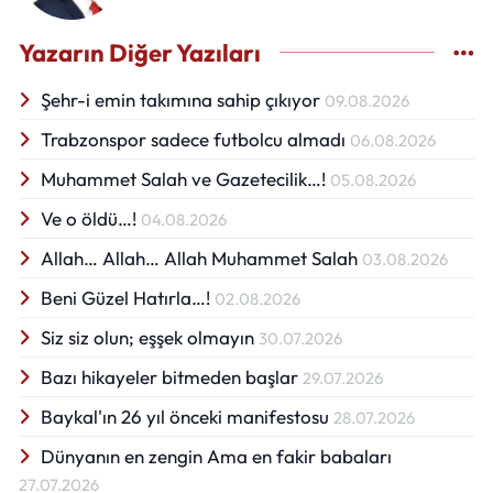
Yazarın Diğer Yazıları
Şehr-i emin takımına sahip çıkıyor
09.08.2026
Trabzonspor sadece futbolcu almadı
06.08.2026
Muhammet Salah ve Gazetecilik…!
05.08.2026
Ve o öldü…!
04.08.2026
Allah… Allah… Allah Muhammet Salah
03.08.2026
Beni Güzel Hatırla…!
02.08.2026
Siz siz olun; eşşek olmayın
30.07.2026
Bazı hikayeler bitmeden başlar
29.07.2026
Baykal'ın 26 yıl önceki manifestosu
28.07.2026
Dünyanın en zengin Ama en fakir babaları
27.07.2026