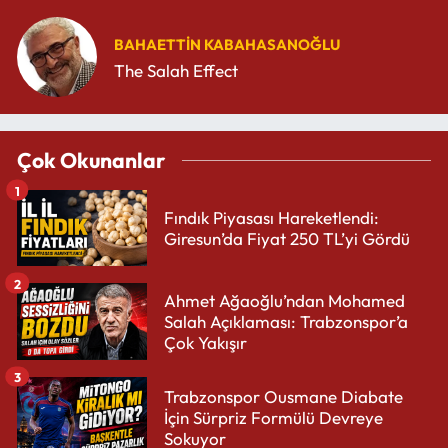
BAHAETTIN KABAHASANOĞLU
The Salah Effect
Çok Okunanlar
1
Fındık Piyasası Hareketlendi:
Giresun’da Fiyat 250 TL’yi Gördü
2
Ahmet Ağaoğlu’ndan Mohamed
Salah Açıklaması: Trabzonspor’a
Çok Yakışır
3
Trabzonspor Ousmane Diabate
İçin Sürpriz Formülü Devreye
Sokuyor