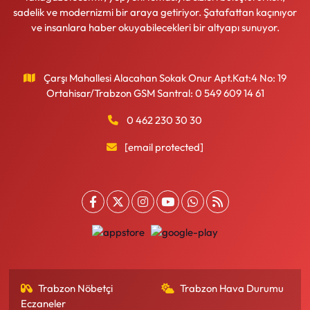
sadelik ve modernizmi bir araya getiriyor. Şatafattan kaçınıyor
ve insanlara haber okuyabilecekleri bir altyapı sunuyor.
Çarşı Mahallesi Alacahan Sokak Onur Apt.Kat:4 No: 19
Ortahisar/Trabzon GSM Santral: 0 549 609 14 61
0 462 230 30 30
[email protected]
Trabzon Nöbetçi
Trabzon Hava Durumu
Eczaneler