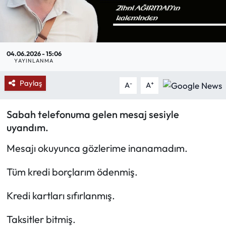
Mektup Galeri
Röportaj
04.06.2026 - 15:06
YAYINLANMA
Manşet
Paylaş
-
+
A
A
Köşe Yazıları
Sabah telefonuma gelen mesaj sesiyle
Karikatür Galeri
uyandım.
BIK
Mesajı okuyunca gözlerime inanamadım.
Tüm kredi borçlarım ödenmiş.
ASTROLOJİ
Kredi kartları sıfırlanmış.
Spor Yazıları
Taksitler bitmiş.
Mektup Galeri