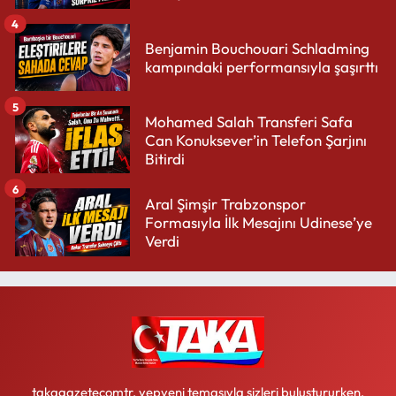
4
Benjamin Bouchouari Schladming
kampındaki performansıyla şaşırttı
5
Mohamed Salah Transferi Safa
Can Konuksever’in Telefon Şarjını
Bitirdi
6
Aral Şimşir Trabzonspor
Formasıyla İlk Mesajını Udinese’ye
Verdi
takagazetecomtr, yepyeni temasıyla sizleri buluştururken,