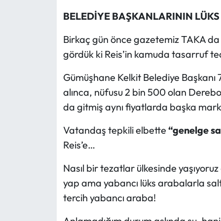
BELEDİYE BAŞKANLARININ LÜKS
Birkaç gün önce gazetemiz TAKA d
gördük ki Reis’in kamuda tasarruf tedb
Gümüşhane Kelkit Belediye Başkanı 7 m
alınca, nüfusu 2 bin 500 olan Dereb
da gitmiş aynı fiyatlarda başka mark
Vatandaş tepkili elbette
“genelge sa
Reis’e…
Nasıl bir tezatlar ülkesinde yaşıyoru
yap ama yabancı lüks arabalarla salt
tercih yabancı araba!
Anlamadığım durum aslında şu, hani 