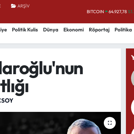
E
ARŞİV
DOLAR
47,5894
%0.
EURO
55,0398
%-0.
iye
Politik Kulis
Dünya
Ekonomi
Röportaj
Politika
STERLİN
64,1581
%0.
GRAM ALTIN
6508.83
%4.
BİST100
13.703
daroğlu'nun
BITCOIN
64.927,78
%1
lığı
ÇSOY