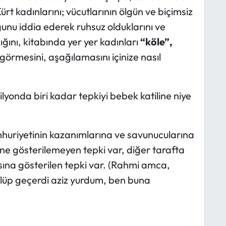
ürt kadınlarını; vücutlarının ölgün ve biçimsiz
unu iddia ederek ruhsuz olduklarını ve
ğını, kitabında yer yer kadınları
“köle”,
görmesini, aşağılamasını içinize nasıl
lyonda biri kadar tepkiyi bebek katiline niye
umhuriyetinin kazanımlarına ve savunucularına
ine gösterilemeyen tepki var, diğer tarafta
sına gösterilen tepki var. (Rahmi amca,
gülüp geçerdi aziz yurdum, ben buna