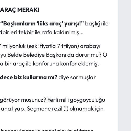
 ARAÇ MERAKI
a
“Başkanların ‘lüks araç’ yarışı!”
başlığı ile
irleri tekbir ile rafa kaldırılmış…
ilyonluk (eski fiyatla 7 trilyon) arabayı
oyu Belde Belediye Başkanı da durur mu? O
a bir araç ile konforuna konfor eklemiş.
dece biz kullarına mı?
diye sormuşlar
z görüyor musunuz? Yerli milli goygoyculuğu
anat yap. Seçmene rezil (!) olmamak için
her şeyi paraya endeksleyip aktaran