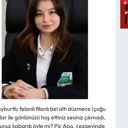
6
burtlu felanlı filanlı bel altı düzmece (çoğu
ar ile gönlünüzü hoş ettiniz sesiniz çıkmadı,
rurunuz kabardı öyle mi? Piç Apo, cezaevinde