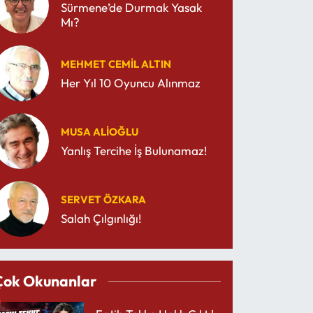
Sürmene’de Durmak Yasak
Mı?
MEHMET CEMIL ALTIN
Her Yıl 10 Oyuncu Alınmaz
MUSA ALIOĞLU
Yanlış Tercihe İş Bulunamaz!
SERVET ÖZKARA
Salah Çılgınlığı!
Çok Okunanlar