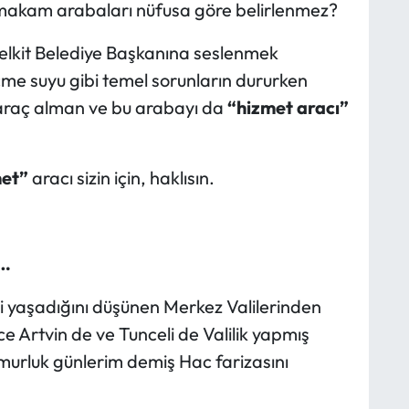
 makam arabaları nüfusa göre belirlenmez?
 Kelkit Belediye Başkanına seslenmek
içme suyu gibi temel sorunların dururken
 araç alman ve bu arabayı da
“hizmet aracı”
et”
aracı sizin için, haklısın.
…
ini yaşadığını düşünen Merkez Valilerinden
e Artvin de ve Tunceli de Valilik yapmış
murluk günlerim demiş Hac farizasını