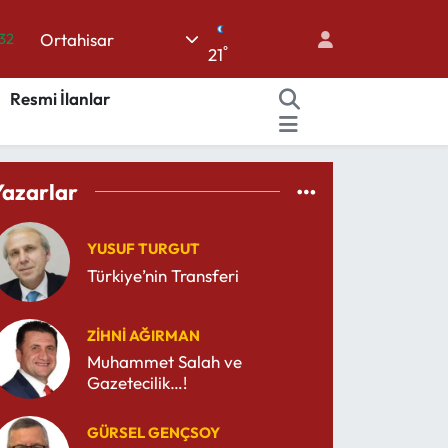
Ortahisar
08
°
21
02
Resmi İlanlar
16
44
%11
Yazarlar
.32
YUSUF TURGUT
Türkiye’nin Transferi
ZIHNI AĞIRMAN
Muhammet Salah ve
Gazetecilik…!
GÜRSEL GENÇSOY