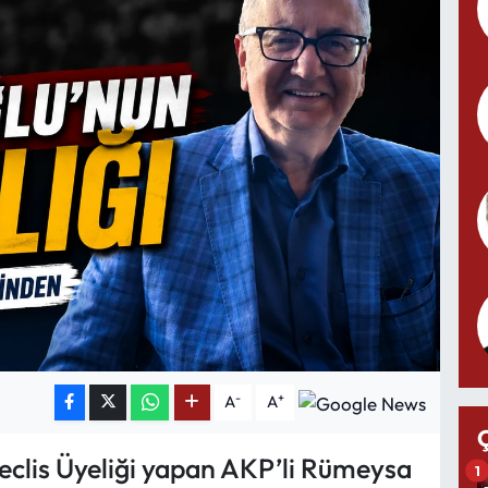
-
+
A
A
clis Üyeliği yapan AKP’li Rümeysa
1