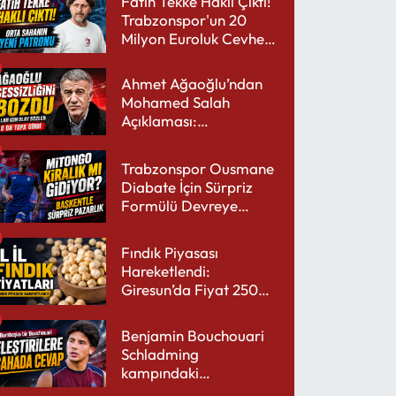
Fatih Tekke Haklı Çıktı!
Trabzonspor'un 20
Milyon Euroluk Cevheri
Parlıyor
Ahmet Ağaoğlu’ndan
Mohamed Salah
Açıklaması:
Trabzonspor’a Çok
Yakışır
Trabzonspor Ousmane
Diabate İçin Sürpriz
Formülü Devreye
Sokuyor
Fındık Piyasası
Hareketlendi:
Giresun’da Fiyat 250
TL’yi Gördü
Benjamin Bouchouari
Schladming
kampındaki
performansıyla şaşırttı