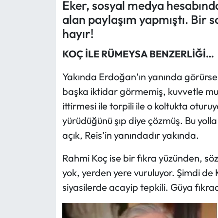
Eker, sosyal medya hesabınd
alan paylaşım yapmıştı. Bir s
Ekonomi
hayır!
Sağlık
KOÇ İLE RÜMEYSA BENZERLİĞİ…
Turizm
Yakında Erdoğan’ın yanında görürsek
başka iktidar görmemiş, kuvvetle mu
Teknoloji
ittirmesi ile torpili ile o koltukta oturuyo
yürüdüğünü şıp diye çözmüş. Bu yolla 
açık, Reis’in yanındadır yakında.
Rahmi Koç ise bir fıkra yüzünden, sö
yok, yerden yere vuruluyor. Şimdi de K
siyasilerde acayip tepkili. Güya fıkr