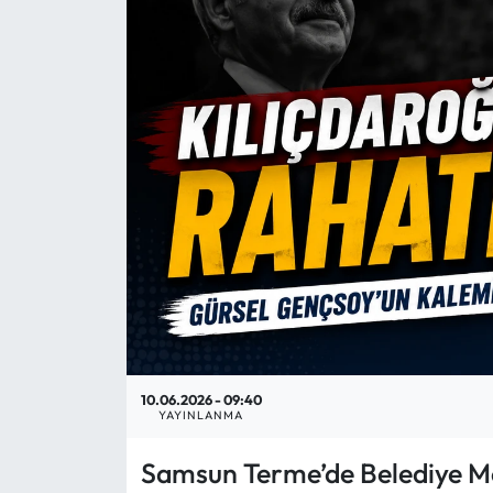
Mektup Galeri
Röportaj
Manşet
Köşe Yazıları
Karikatür Galeri
BIK
ASTROLOJİ
10.06.2026 - 09:40
YAYINLANMA
Spor Yazıları
Samsun Terme’de Belediye Me
Mektup Galeri