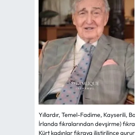
Yıllardır, Temel-Fadime, Kayserili, Bay
İrlanda fıkralarından devşirme) fıkral
Kürt kadınlar fıkraya iliştirilince gu