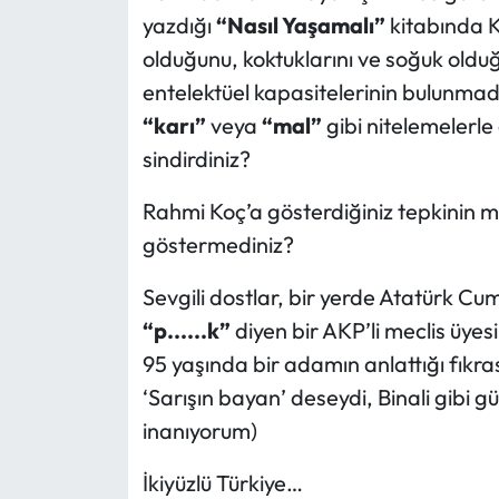
yazdığı
“Nasıl Yaşamalı”
kitabında K
olduğunu, koktuklarını ve soğuk olduğ
entelektüel kapasitelerinin bulunmadı
“karı”
veya
“mal”
gibi nitelemelerle 
sindirdiniz?
Rahmi Koç’a gösterdiğiniz tepkinin mi
göstermediniz?
Sevgili dostlar, bir yerde Atatürk C
“p......k”
diyen bir AKP’li meclis üyes
95 yaşında bir adamın anlattığı fıkra
‘Sarışın bayan’ deseydi, Binali gibi 
inanıyorum)
İkiyüzlü Türkiye…