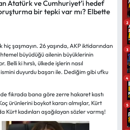
an Atatürk ve Cumhuriyet’i hedef
oruşturma bir tepki var mı? Elbette
2
 hiç şaşmayın. 26 yaşında, AKP iktidarından
3
htemel büyüdüğü ailenin büyüklerinin
r. Belli ki hırslı, ülkede işlerin nasıl
ismini duyurdu başarı ile. Dediğim gibi ufku
4
zde fıkrada bana göre zerre hakaret kastı
oç ürünlerini boykot kararı almışlar, Kürt
5
ada Kürt kadınları aşağılayan sözler varmış!